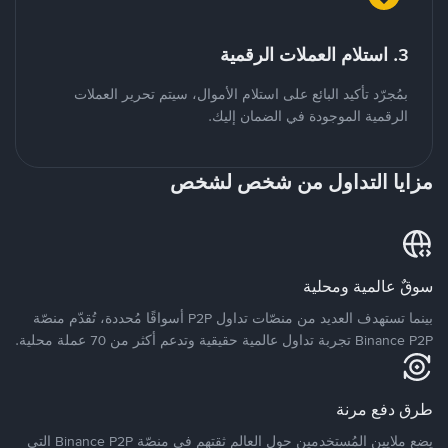
3. استلام العملات الرقمية
بمُجرّد تأكيد البائع على استلام الأموال، سيتم تحرير العملات
الرقمية الموجودة في الضمان إليك.
مزايا التداول من شخص لشخص
سوقٌ عالمية ومحلية
بينما تستهدف العديد من منصّات تداول P2P أسواقًا مُحددة، تُقدّم منصّة
Binance P2P تجربة تداول عالمية حقيقية وتدعم أكثر من 70 عملة محلية.
طرق دفع مرنة
يضع ملايين المُستخدمين حول العالم ثقتهم في منصّة Binance P2P التي