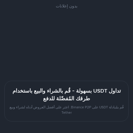
بدون إعلانات
تداول USDT بسهولة - قُم بالشراء والبيع باستخدام
طرقك المُفضّلة للدفع
قُم بمُبادلة USDT على Binance P2P. اعثر على أفضل العروض أدناه لشراء وبيع
Tether