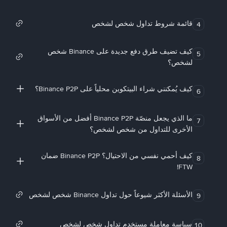
قائمة شروط تداول شخص لشخص
4
كيف تضيف طرق دفع جديدة على Binance شخص
5
لشخص؟
كيف يُمكنني شراء البيتكوين محلياً على Binance P2P؟
6
ما الذي يجعل منصّة Binance P2P أفضل من الأسواق
7
الأخرى للتداول من شخص لشخص؟
كيف أحمي نفسي من الاحتيال؟ Binance P2P ضمان
8
FTW!
الأسئلة الأكثر شيوعاً حول تداول Binance شخص لشخص
9
سياسة معاملة مستخدم تداول شخص لشخص
10