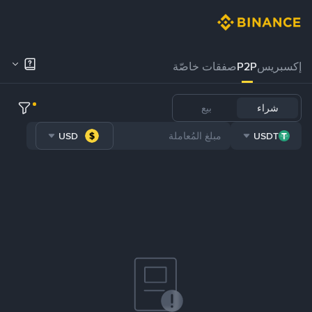
إكسبريس
P2P
صفقات خاصّة
شراء
بيع
USD
USDT