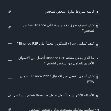
قائمة شروط تداول شخص لشخص
4
كيف تضيف طرق دفع جديدة على Binance شخص
5
لشخص؟
كيف يُمكنني شراء البيتكوين محلياً على Binance P2P؟
6
ما الذي يجعل منصّة Binance P2P أفضل من الأسواق
7
الأخرى للتداول من شخص لشخص؟
كيف أحمي نفسي من الاحتيال؟ Binance P2P ضمان
8
FTW!
الأسئلة الأكثر شيوعاً حول تداول Binance شخص لشخص
9
سياسة معاملة مستخدم تداول شخص لشخص
10