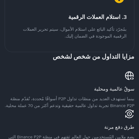
3. استلام العملات الرقمية
بمُجرّد تأكيد البائع على استلام الأموال، سيتم تحرير العملات
الرقمية الموجودة في الضمان إليك.
مزايا التداول من شخص لشخص
سوقٌ عالمية ومحلية
بينما تستهدف العديد من منصّات تداول P2P أسواقًا مُحددة، تُقدّم منصّة
Binance P2P تجربة تداول عالمية حقيقية وتدعم أكثر من 70 عملة محلية.
طرق دفع مرنة
يضع ملايين المُستخدمين حول العالم ثقتهم في منصّة Binance P2P التي