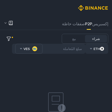
إكسبريس
P2P
صفقات خاصّة
شراء
بيع
VES
ETH