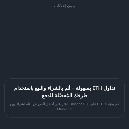
بدون إعلانات
تداول ETH بسهولة - قُم بالشراء والبيع باستخدام
طرقك المُفضّلة للدفع
قُم بمُبادلة ETH على Binance P2P. اعثر على أفضل العروض أدناه لشراء وبيع
Ethereum