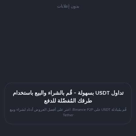
بدون إعلانات
تداول USDT بسهولة - قُم بالشراء والبيع باستخدام
طرقك المُفضّلة للدفع
قُم بمُبادلة USDT على Binance P2P. اعثر على أفضل العروض أدناه لشراء وبيع
Tether