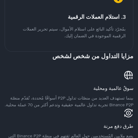
3. استلام العملات الرقمية
بمُجرّد تأكيد البائع على استلام الأموال، سيتم تحرير العملات
الرقمية الموجودة في الضمان إليك.
مزايا التداول من شخص لشخص
سوقٌ عالمية ومحلية
بينما تستهدف العديد من منصّات تداول P2P أسواقًا مُحددة، تُقدّم منصّة
Binance P2P تجربة تداول عالمية حقيقية وتدعم أكثر من 70 عملة محلية.
طرق دفع مرنة
يضع ملايين المُستخدمين حول العالم ثقتهم في منصّة Binance P2P التي