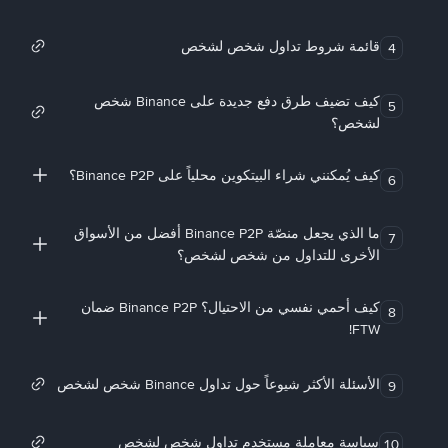
قائمة شروط تداول شخص لشخص
4
كيف تضيف طرق دفع جديدة على Binance شخص
5
لشخص؟
كيف يُمكنني شراء البيتكوين محلياً على Binance P2P؟
6
ما الذي يجعل منصّة Binance P2P أفضل من الأسواق
7
الأخرى للتداول من شخص لشخص؟
كيف أحمي نفسي من الاحتيال؟ Binance P2P ضمان
8
FTW!
الأسئلة الأكثر شيوعاً حول تداول Binance شخص لشخص
9
سياسة معاملة مستخدم تداول شخص لشخص
10