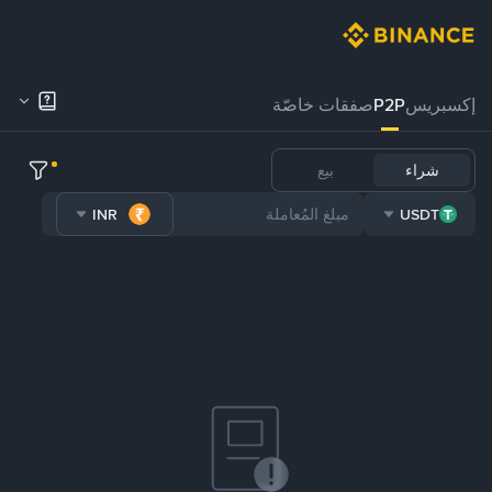
إكسبريس
P2P
صفقات خاصّة
شراء
بيع
INR
USDT