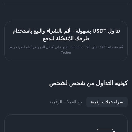
تداول USDT بسهولة - قُم بالشراء والبيع باستخدام
طرقك المُفضّلة للدفع
قُم بمُبادلة USDT على Binance P2P. اعثر على أفضل العروض أدناه لشراء وبيع
Tether
كيفية التداول من شخص لشخص
شراء عملات رقمية
بيع العملات الرقمية