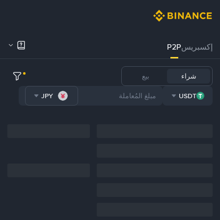
إكسبريس
P2P
شراء
بيع
JPY
USDT