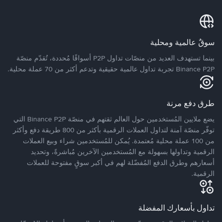
سوقٌ عالمية ومحلية
بينما تستهدف العديد من منصّات تداول P2P أسواقًا مُحددة، تُقدّم منصّة
Binance P2P تجربة تداول عالمية حقيقية وتدعم أكثر من 70 عملة محلية.
طرق دفع مرنة
يضع ملايين المُستخدمين حول العالم ثقتهم في منصّة Binance P2P التي
توفّر منصّة آمنة لتداول العملات الرقمية بأكثر من 800 طريقة دفع وأكثر
من 100 عملة محلية مُعتمدة. يُمكن للمُستخدمين شراء وبيع العملات
الرقمية وتداولها بسهولة مع المُستخدمين الآخرين مُباشرةً، وتحديد
أسعارهم وطرق الدفع المُفضّلة لهم في أكبر سوقٍ مفتوحة للعملات
الرقمية.
تداول بأسعارك المفضلة