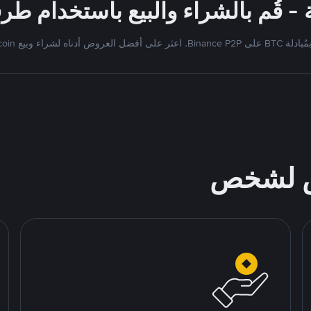
Binan. اعثر على أفضل العروض أدناه لشراء وبيع Bitcoin
ص لشخص