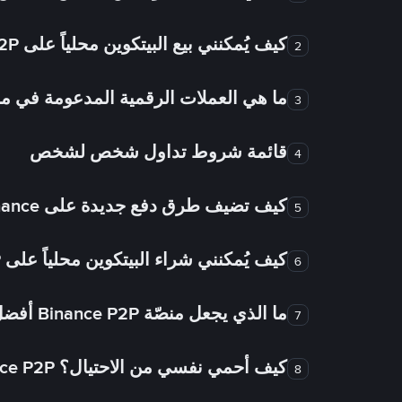
كيف يُمكنني بيع البيتكوين محلياً على Binance P2P؟
2
ما هي العملات الرقمية المدعومة في
3
قائمة شروط تداول شخص لشخص
4
كيف تضيف طرق دفع جديدة على Binance شخص لشخص؟
5
كيف يُمكنني شراء البيتكوين محلياً على Binance P2P؟
6
ما الذي يجعل منصّة Binance P2P أفضل من الأسواق الأخرى للتداول من شخص لشخص؟
7
كيف أحمي نفسي من الاحتيال؟ Binance P2P ضمان FTW!
8