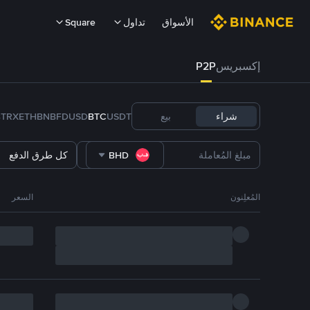
الأسواق
تداول
Square
إكسبريس
P2P
شراء
بيع
USDT
BTC
FDUSD
BNB
ETH
TRX
B
BHD
كل طرق الدفع
المُعلِنون
السعر