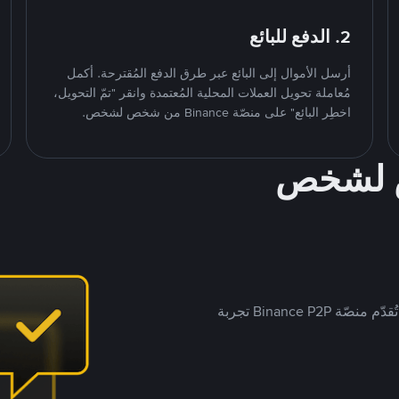
2. الدفع للبائع
أرسل الأموال إلى البائع عبر طرق الدفع المُقترحة. أكمل
مُعاملة تحويل العملات المحلية المُعتمدة وانقر "تمّ التحويل،
اخطِر البائع" على منصّة Binance من شخص لشخص.
ص لشخص
بينما تستهدف العديد من منصّات تداول P2P أسواقًا مُحددة، تُقدّم منصّة Binance P2P تجربة