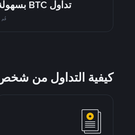
تداول BTC بسهولة - قُم بالشراء والبيع باستخدام طرقك المُفضّلة للدفع
قُم بمُبادلة BTC على ce P2P
كيفية التداول من شخ