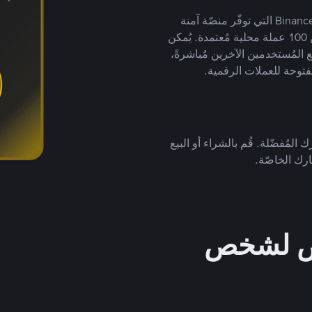
يضع ملايين المُستخدمين حول العالم ثقتهم في منصّة Binance P2P التي توفّر منصّة آمنة
لتداول العملات الرقمية بأكثر من 800 طريقة دفع وأكثر من 100 عملة محلية مُعتمدة. يُمكن
 المُستخدمين الآخرين مُباشرةً،
فتوحة للعملات الرقمية.
 المُفضّلة. قُم بالشراء أو البيع
رك الخاصّة.
خص لشخص