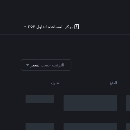
مركز المساعدة لتداول P2P
الترتيب حسب
السعر
الدفع
تداول