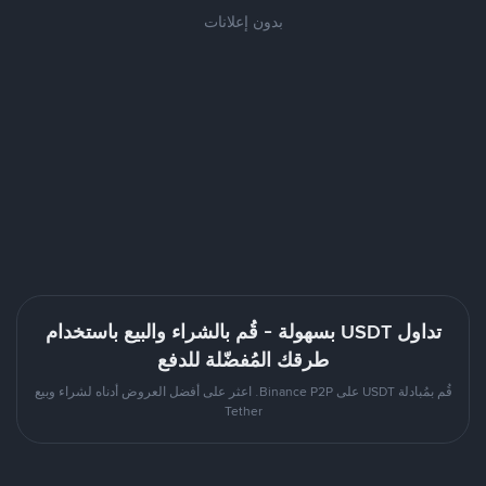
بدون إعلانات
تداول USDT بسهولة - قُم بالشراء والبيع باستخدام
طرقك المُفضّلة للدفع
قُم بمُبادلة USDT على Binance P2P. اعثر على أفضل العروض أدناه لشراء وبيع
Tether