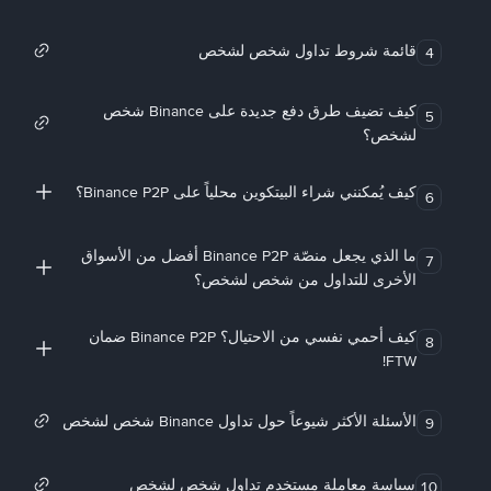
قائمة شروط تداول شخص لشخص
4
كيف تضيف طرق دفع جديدة على Binance شخص
5
لشخص؟
كيف يُمكنني شراء البيتكوين محلياً على Binance P2P؟
6
ما الذي يجعل منصّة Binance P2P أفضل من الأسواق
7
الأخرى للتداول من شخص لشخص؟
كيف أحمي نفسي من الاحتيال؟ Binance P2P ضمان
8
FTW!
الأسئلة الأكثر شيوعاً حول تداول Binance شخص لشخص
9
سياسة معاملة مستخدم تداول شخص لشخص
10