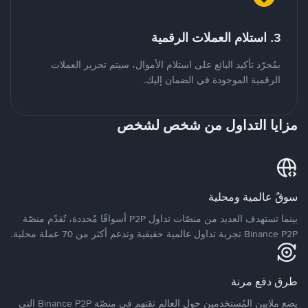
3. استلام العملات الرقمية
بمُجرّد تأكيد البائع على استلام الأموال، سيتم تحرير العملات
الرقمية الموجودة في الضمان إليك.
مزايا التداول من شخص لشخص
سوقٌ عالمية ومحلية
بينما تستهدف العديد من منصّات تداول P2P أسواقًا مُحددة، تُقدّم منصّة
Binance P2P تجربة تداول عالمية حقيقية وتدعم أكثر من 70 عملة محلية.
طرق دفع مرنة
يضع ملايين المُستخدمين حول العالم ثقتهم في منصّة Binance P2P التي