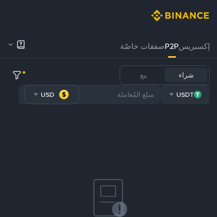
إكسبريس
P2P
صفقات خاصّة
شراء
بيع
USD
USDT