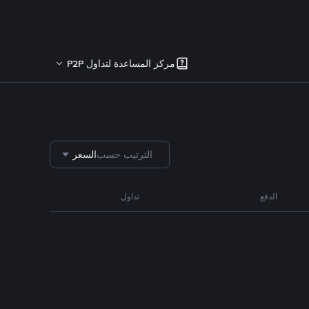
مركز المساعدة لتداول P2P
الترتيب حسب
السعر
الدفع
تداول