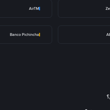
AirTM
Ze
Banco Pichincha
A
؟