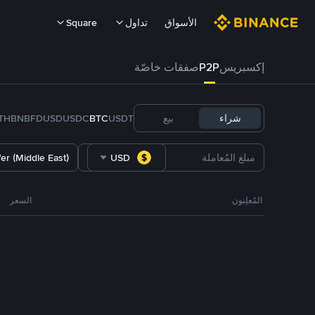
الأسواق
تداول
Square
إكسبريس
P2P
صفقات خاصّة
شراء
بيع
USDT
BTC
USDC
FDUSD
BNB
TH
er (Middle East)
USD
المُعلِنون
السعر