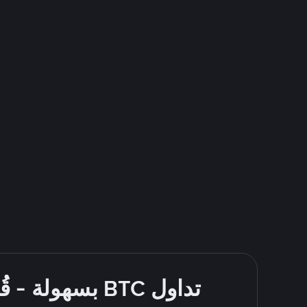
تداول BTC بسهولة - قُم بالشراء والبيع باستخدام Bank Transfer (Middle East)