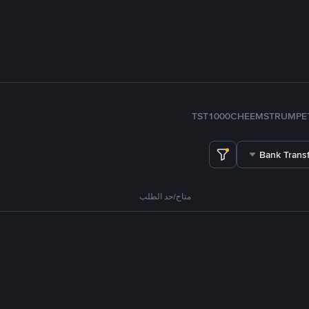
TST
1000CHEEMS
TRUMP
E
Bank Transf
متاح/حد الطلب