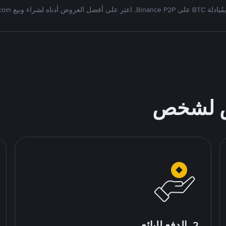
Binan. اعثر على أفضل العروض أدناه لشراء وبيع Bitcoin
ص لشخص
2. الدفع للبائع