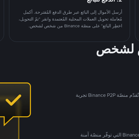
أرسل الأموال إلى البائع عبر طرق الدفع المُقترحة. أكمل
مُعاملة تحويل العملات المحلية المُعتمدة وانقر "تمّ التحويل،
اخطِر البائع" على منصّة Binance من شخص لشخص.
ص لشخص
بينما تستهدف العديد من منصّات تداول P2P أسواقًا مُحددة، تُقدّم منصّة Binance P2P تجربة
يضع ملايين المُستخدمين حول العالم ثقتهم في منصّة Binance P2P التي توفّر منصّة آمنة