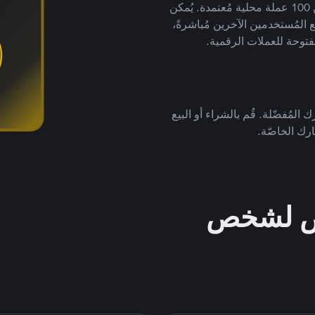
لتداول العملات الرقمية بأكثر من 800 طريقة دفع وأكثر من 100 عملة محلية مُعتمدة. يُمكن
 المُستخدمين الآخرين مُباشرةً،
فتوحة للعملات الرقمية.
 المُفضّلة. قُم بالشراء أو البيع
رك الخاصّة.
خص لشخص