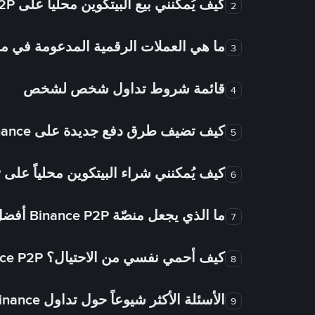
كيف يُمكنني بيع البيتكوين محلياً على Binance P2P؟
2
ما هي العملات الرقمية المدعومة في
3
قائمة شروط تداول شخص لشخص
4
كيف تضيف طرق دفع جديدة على Binance شخص لشخص؟
5
كيف يُمكنني شراء البيتكوين محلياً على Binance P2P؟
6
ما الذي يجعل منصّة Binance P2P أفضل من الأسواق الأخرى للتداول من شخص لشخص؟
7
كيف أحمي نفسي من الاحتيال؟ Binance P2P ضمان FTW!
8
الأسئلة الأكثر شيوعاً حول تداول Binance شخص لشخص
9