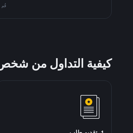
قُم بمُبادلة BTC على ce P2P
كيفية التداول من شخ
1. تقديم طلب