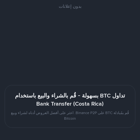
بدون إعلانات
تداول BTC بسهولة - قُم بالشراء والبيع باستخدام
Bank Transfer (Costa Rica)
قُم بمُبادلة BTC على Binance P2P. اعثر على أفضل العروض أدناه لشراء وبيع
Bitcoin