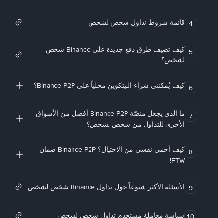
قائمة شروط تداول شخص لشخص
4
كيف تضيف طرق دفع جديدة على Binance شخص
5
لشخص؟
كيف يُمكنني شراء البيتكوين محلياً على Binance P2P؟
6
ما الذي يجعل منصّة Binance P2P أفضل من الأسواق
7
الأخرى للتداول من شخص لشخص؟
كيف أحمي نفسي من الاحتيال؟ Binance P2P ضمان
8
FTW!
الأسئلة الأكثر شيوعاً حول تداول Binance شخص لشخص
9
سياسة معاملة مستخدم تداول شخص لشخص
10