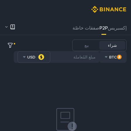
إكسبريس
P2P
صفقات خاصّة
شراء
بيع
USD
BTC