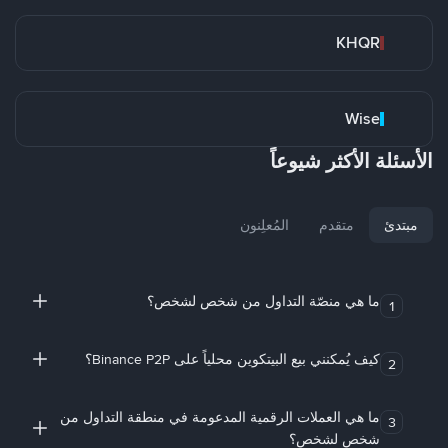
KHQR
Wise
الأسئلة الأكثر شيوعاً
مبتدئ
متقدم
المُعلِنون
ما هي منصّة التداول من شخص لشخص؟
1
كيف يُمكنني بيع البيتكوين محلياً على Binance P2P؟
2
ما هي العملات الرقمية المدعومة في منطقة التداول من
3
شخص لشخص؟