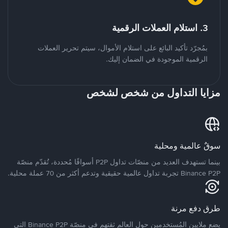
3. استلام العملات الرقمية
بمُجرّد تأكيد البائع على استلام الأموال، سيتم تحرير العملات
الرقمية الموجودة في الضمان إليك.
مزايا التداول من شخص لشخص
سوقٌ عالمية ومحلية
بينما تستهدف العديد من منصّات تداول P2P أسواقًا مُحددة، تُقدّم منصّة
Binance P2P تجربة تداول عالمية حقيقية وتدعم أكثر من 70 عملة محلية.
طرق دفع مرنة
يضع ملايين المُستخدمين حول العالم ثقتهم في منصّة Binance P2P التي