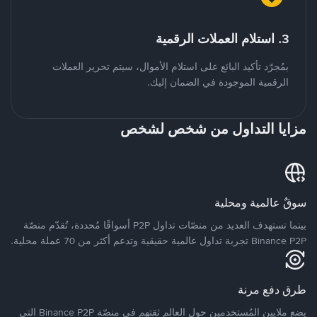
3. استلام العملات الرقمية
بمُجرّد تأكيد البائع على استلام الأموال، سيتم تحرير العملات
الرقمية الموجودة في الضمان إليك.
مزايا التداول من شخص لشخص
سوقٌ عالمية ومحلية
بينما تستهدف العديد من منصّات تداول P2P أسواقًا مُحددة، تُقدّم منصّة
Binance P2P تجربة تداول عالمية حقيقية وتدعم أكثر من 70 عملة محلية.
طرق دفع مرنة
يضع ملايين المُستخدمين حول العالم ثقتهم في منصّة Binance P2P التي