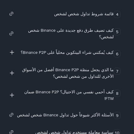
قائمة شروط تداول شخص لشخص
4
كيف تضيف طرق دفع جديدة على Binance شخص
5
لشخص؟
كيف يُمكنني شراء البيتكوين محلياً على Binance P2P؟
6
ما الذي يجعل منصّة Binance P2P أفضل من الأسواق
7
الأخرى للتداول من شخص لشخص؟
كيف أحمي نفسي من الاحتيال؟ Binance P2P ضمان
8
FTW!
الأسئلة الأكثر شيوعاً حول تداول Binance شخص لشخص
9
سياسة معاملة مستخدم تداول شخص لشخص
10