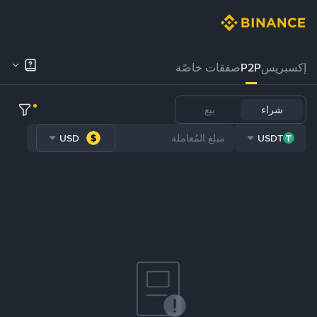
إكسبريس
P2P
صفقات خاصّة
شراء
بيع
USD
USDT