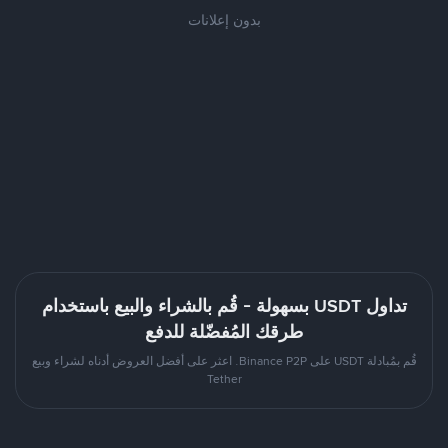
بدون إعلانات
تداول USDT بسهولة - قُم بالشراء والبيع باستخدام
طرقك المُفضّلة للدفع
قُم بمُبادلة USDT على Binance P2P. اعثر على أفضل العروض أدناه لشراء وبيع
Tether