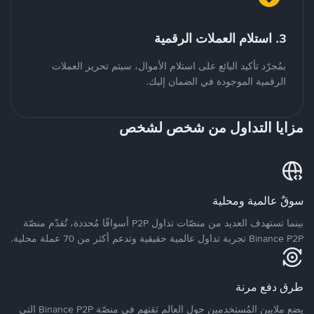
3. استلام العملات الرقمية
بمُجرّد تأكيد البائع على استلام الأموال، سيتم تحرير العملات
الرقمية الموجودة في الضمان إليك.
مزايا التداول من شخص لشخص
سوقٌ عالمية ومحلية
بينما تستهدف العديد من منصّات تداول P2P أسواقًا مُحددة، تُقدّم منصّة
Binance P2P تجربة تداول عالمية حقيقية وتدعم أكثر من 70 عملة محلية.
طرق دفع مرنة
يضع ملايين المُستخدمين حول العالم ثقتهم في منصّة Binance P2P التي