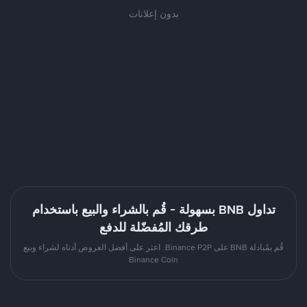
بدون إعلانات
تداول BNB بسهولة - قُم بالشراء والبيع باستخدام
طرقك المُفضّلة للدفع
قُم بمُبادلة BNB على Binance P2P. اعثر على أفضل العروض أدناه لشراء وبيع
Binance Coin