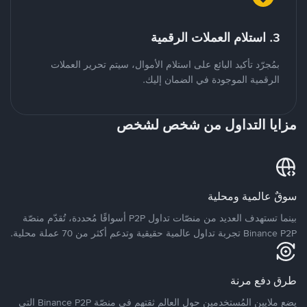
3. استلام العملات الرقمية
بمُجرّد تأكيد البائع على استلام الأموال، سيتم تحرير العملات
الرقمية الموجودة في الضمان إليك.
مزايا التداول من شخص لشخص
سوقٌ عالمية ومحلية
بينما تستهدف العديد من منصّات تداول P2P أسواقًا مُحددة، تُقدّم منصّة
Binance P2P تجربة تداول عالمية حقيقية وتدعم أكثر من 70 عملة محلية.
طرق دفع مرنة
يضع ملايين المُستخدمين حول العالم ثقتهم في منصّة Binance P2P التي