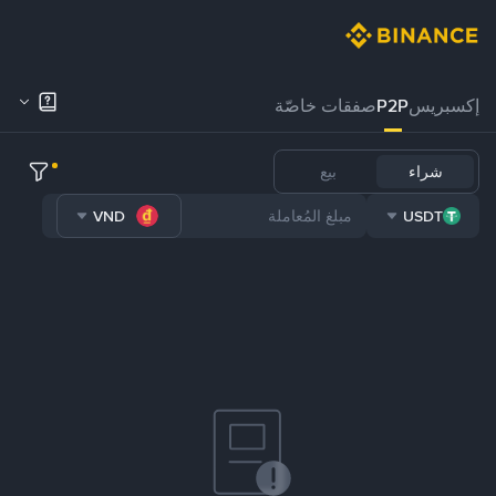
إكسبريس
P2P
صفقات خاصّة
شراء
بيع
VND
USDT