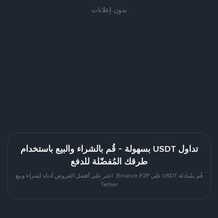
بدون إعلانات
تداول USDT بسهولة - قُم بالشراء والبيع باستخدام
طرقك المُفضّلة للدفع
قُم بمُبادلة USDT على Binance P2P. اعثر على أفضل العروض أدناه لشراء وبيع
Tether