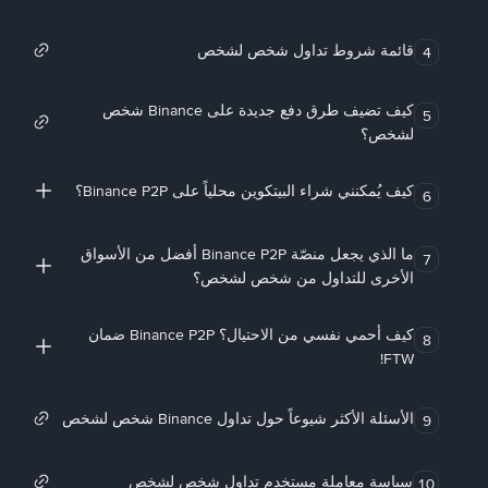
قائمة شروط تداول شخص لشخص
4
كيف تضيف طرق دفع جديدة على Binance شخص
5
لشخص؟
كيف يُمكنني شراء البيتكوين محلياً على Binance P2P؟
6
ما الذي يجعل منصّة Binance P2P أفضل من الأسواق
7
الأخرى للتداول من شخص لشخص؟
كيف أحمي نفسي من الاحتيال؟ Binance P2P ضمان
8
FTW!
الأسئلة الأكثر شيوعاً حول تداول Binance شخص لشخص
9
سياسة معاملة مستخدم تداول شخص لشخص
10