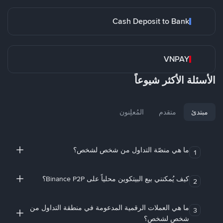
Cash Deposit to Bank
VNPAY
الأسئلة الأكثر شيوعاً
مبتدئ
متقدم
المُعلِنون
ما هي منصّة التداول من شخص لشخص؟
1
كيف يُمكنني بيع البيتكوين محلياً على Binance P2P؟
2
ما هي العملات الرقمية المدعومة في منطقة التداول من
3
شخص لشخص؟