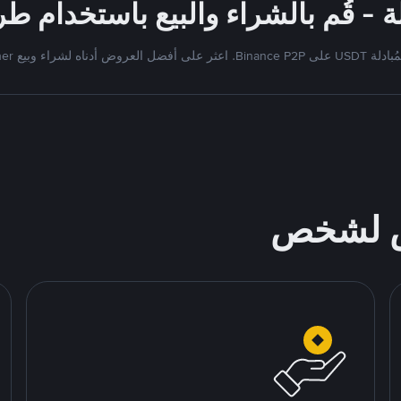
Bi. اعثر على أفضل العروض أدناه لشراء وبيع Tether
ص لشخص