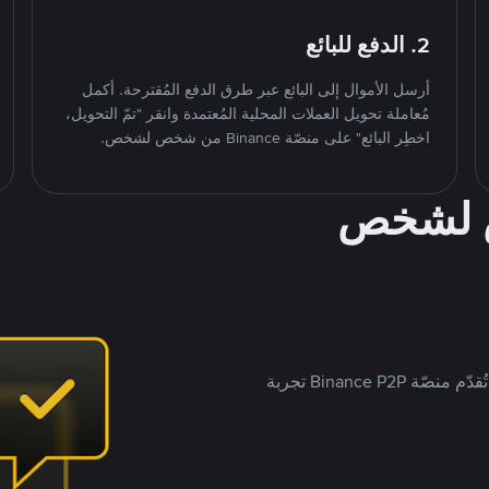
2. الدفع للبائع
أرسل الأموال إلى البائع عبر طرق الدفع المُقترحة. أكمل
مُعاملة تحويل العملات المحلية المُعتمدة وانقر "تمّ التحويل،
اخطِر البائع" على منصّة Binance من شخص لشخص.
ص لشخص
بينما تستهدف العديد من منصّات تداول P2P أسواقًا مُحددة، تُقدّم منصّة Binance P2P تجربة