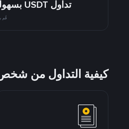
تداول USDT بسهولة - قُم بالشراء والبيع باستخدام طرقك المُفضّلة للدفع
قُم بمُبادلة USDT على nance P2P
كيفية التداول من شخ