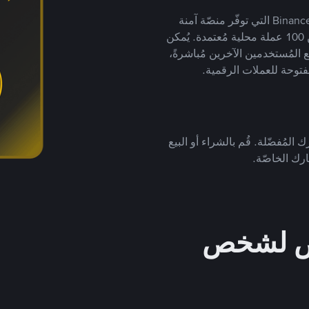
يضع ملايين المُستخدمين حول العالم ثقتهم في منصّة Binance P2P التي توفّر منصّة آمنة
لتداول العملات الرقمية بأكثر من 800 طريقة دفع وأكثر من 100 عملة محلية مُعتمدة. يُمكن
 المُستخدمين الآخرين مُباشرةً،
فتوحة للعملات الرقمية.
 المُفضّلة. قُم بالشراء أو البيع
رك الخاصّة.
خص لشخص