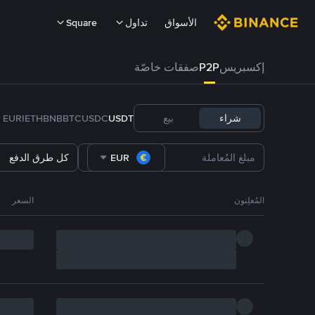
الأسواق
تداول
Square
إكسبريس
P2P
صفقات خاصّة
شراء
بيع
USDT
USDC
BTC
BNB
ETH
EURI
EUR
كل طرق الدفع
المُعلِنون
السعر