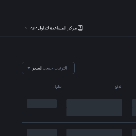
مركز المساعدة لتداول P2P
الترتيب حسب
السعر
الدفع
تداول