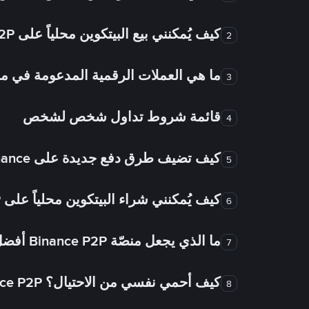
كيف يُمكنني بيع البيتكوين محلياً على Binance P2P؟
2
ما هي العملات الرقمية المدعومة في
3
قائمة شروط تداول شخص لشخص
4
كيف تضيف طرق دفع جديدة على Binance شخص لشخص؟
5
كيف يُمكنني شراء البيتكوين محلياً على Binance P2P؟
6
ما الذي يجعل منصّة Binance P2P أفضل من الأسواق الأخرى للتداول من شخص لشخص؟
7
كيف أحمي نفسي من الاحتيال؟ Binance P2P ضمان FTW!
8