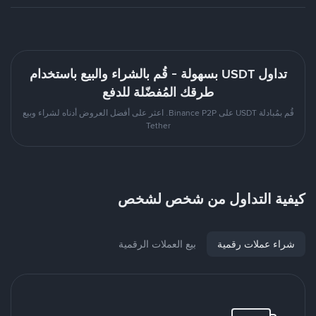
تداول USDT بسهولة - قُم بالشراء والبيع باستخدام
طرقك المُفضّلة للدفع
قُم بمُبادلة USDT على Binance P2P. اعثر على أفضل العروض أدناه لشراء وبيع
Tether
كيفية التداول من شخص لشخص
شراء عملات رقمية
بيع العملات الرقمية