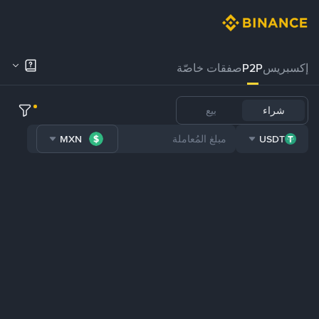
إكسبريس
P2P
صفقات خاصّة
شراء
بيع
MXN
USDT