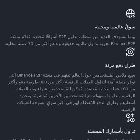
سوقٌ عالمية ومحلية
بينما تستهدف العديد من منصّات تداول P2P أسواقًا مُحددة، تُقدّم منصّة
Binance P2P تجربة تداول عالمية حقيقية وتدعم أكثر من 70 عملة محلية.
طرق دفع مرنة
يضع ملايين المُستخدمين حول العالم ثقتهم في منصّة Binance P2P التي
توفّر منصّة آمنة لتداول العملات الرقمية بأكثر من 800 طريقة دفع وأكثر
من 100 عملة محلية مُعتمدة. يُمكن للمُستخدمين شراء وبيع العملات
الرقمية وتداولها بسهولة مع المُستخدمين الآخرين مُباشرةً، وتحديد
أسعارهم وطرق الدفع المُفضّلة لهم في أكبر سوقٍ مفتوحة للعملات
الرقمية.
تداول بأسعارك المفضلة