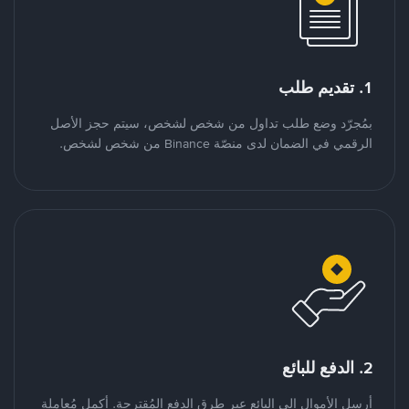
1. تقديم طلب
بمُجرّد وضع طلب تداول من شخص لشخص، سيتم حجز الأصل
الرقمي في الضمان لدى منصّة Binance من شخص لشخص.
2. الدفع للبائع
أرسل الأموال إلى البائع عبر طرق الدفع المُقترحة. أكمل مُعاملة