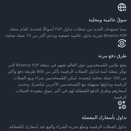
سوقٌ عالمية ومحلية
بينما تستهدف العديد من منصّات تداول P2P أسواقًا مُحددة، تُقدّم منصّة
Binance P2P تجربة تداول عالمية حقيقية وتدعم أكثر من 70 عملة محلية.
طرق دفع مرنة
يضع ملايين المُستخدمين حول العالم ثقتهم في منصّة Binance P2P التي
توفّر منصّة آمنة لتداول العملات الرقمية بأكثر من 800 طريقة دفع وأكثر
من 100 عملة محلية مُعتمدة. يُمكن للمُستخدمين شراء وبيع العملات
الرقمية وتداولها بسهولة مع المُستخدمين الآخرين مُباشرةً، وتحديد
أسعارهم وطرق الدفع المُفضّلة لهم في أكبر سوقٍ مفتوحة للعملات
الرقمية.
تداول بأسعارك المفضلة
تداول العملات الرقمية وتمتّع بحرية الشراء والبيع عند أسعارك المُفضّلة.