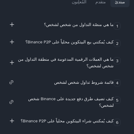
مبتدئ
متقدم
المُعلِنون
ما هي منصّة التداول من شخص لشخص؟
1
كيف يُمكنني بيع البيتكوين محلياً على Binance P2P؟
2
ما هي العملات الرقمية المدعومة في منطقة التداول من
3
شخص لشخص؟
قائمة شروط تداول شخص لشخص
4
كيف تضيف طرق دفع جديدة على Binance شخص
5
لشخص؟
كيف يُمكنني شراء البيتكوين محلياً على Binance P2P؟
6