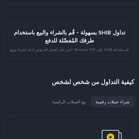
تداول SHIB بسهولة - قُم بالشراء والبيع باستخدام
طرقك المُفضّلة للدفع
قُم بمُبادلة SHIB على Binance P2P. اعثر على أفضل العروض أدناه لشراء وبيع
كيفية التداول من شخص لشخص
شراء عملات رقمية
بيع العملات الرقمية