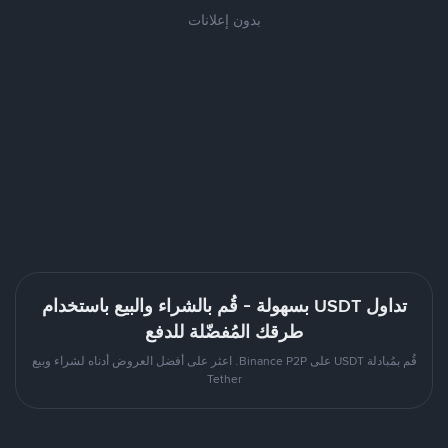
بدون إعلانات
تداول USDT بسهولة - قُم بالشراء والبيع باستخدام
طرقك المُفضّلة للدفع
قُم بمُبادلة USDT على Binance P2P. اعثر على أفضل العروض أدناه لشراء وبيع
Tether