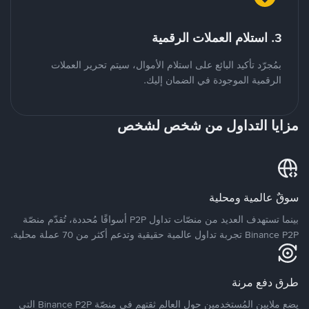
3. استلام العملات الرقمية
بمُجرّد تأكيد البائع على استلام الأموال، سيتم تحرير العملات
الرقمية الموجودة في الضمان إليك.
مزايا التداول من شخص لشخص
سوقٌ عالمية ومحلية
بينما تستهدف العديد من منصّات تداول P2P أسواقًا مُحددة، تُقدّم منصّة
Binance P2P تجربة تداول عالمية حقيقية وتدعم أكثر من 70 عملة محلية.
طرق دفع مرنة
يضع ملايين المُستخدمين حول العالم ثقتهم في منصّة Binance P2P التي