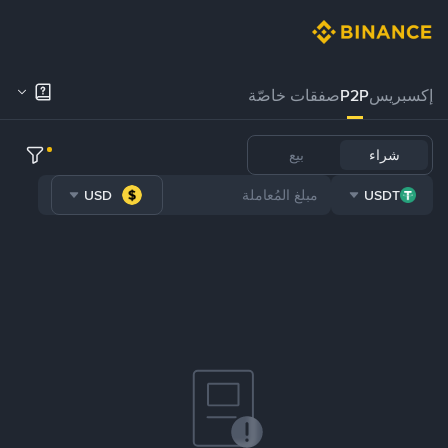
إكسبريس
P2P
صفقات خاصّة
شراء
بيع
USD
USDT