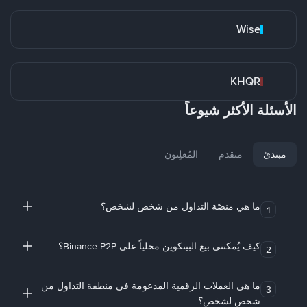
Wise
KHQR
الأسئلة الأكثر شيوعاً
مبتدئ
متقدم
المُعلِنون
ما هي منصّة التداول من شخص لشخص؟
1
كيف يُمكنني بيع البيتكوين محلياً على Binance P2P؟
2
ما هي العملات الرقمية المدعومة في منطقة التداول من
3
شخص لشخص؟