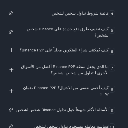
قائمة شروط تداول شخص لشخص
4
كيف تضيف طرق دفع جديدة على Binance شخص
5
لشخص؟
كيف يُمكنني شراء البيتكوين محلياً على Binance P2P؟
6
ما الذي يجعل منصّة Binance P2P أفضل من الأسواق
7
الأخرى للتداول من شخص لشخص؟
كيف أحمي نفسي من الاحتيال؟ Binance P2P ضمان
8
FTW!
الأسئلة الأكثر شيوعاً حول تداول Binance شخص لشخص
9
سياسة معاملة مستخدم تداول شخص لشخص
10