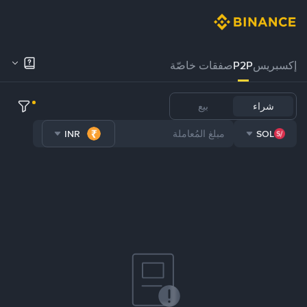
إكسبريس
P2P
صفقات خاصّة
شراء
بيع
INR
SOL