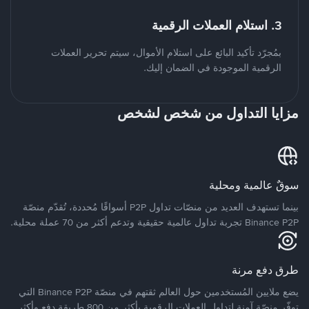
3. استلام العملات الرقمية
بمُجرّد تأكيد البائع على استلام الأموال، سيتم تحرير العملات
الرقمية الموجودة في الضمان إليك.
مزايا التداول من شخص لشخص
سوقٌ عالمية ومحلية
بينما تستهدف العديد من منصّات تداول P2P أسواقًا مُحددة، تُقدّم منصّة
Binance P2P تجربة تداول عالمية حقيقية وتدعم أكثر من 70 عملة محلية.
طرق دفع مرنة
يضع ملايين المُستخدمين حول العالم ثقتهم في منصّة Binance P2P التي
توفّر منصّة آمنة لتداول العملات الرقمية بأكثر من 800 طريقة دفع وأكثر