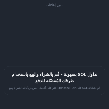
بدون إعلانات
تداول SOL بسهولة - قُم بالشراء والبيع باستخدام
طرقك المُفضّلة للدفع
قُم بمُبادلة SOL على Binance P2P. اعثر على أفضل العروض أدناه لشراء وبيع