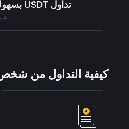
تداول USDT بسهولة - قُم بالشراء والبيع باستخدام طرقك المُفضّلة للدفع
قُم بمُبادلة USDT على nance P2P
كيفية التداول من شخ