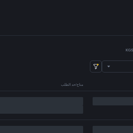
KG
متاح/حد الطلب