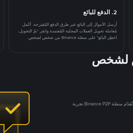
2. الدفع للبائع
أرسل الأموال إلى البائع عبر طرق الدفع المُقترحة. أكمل
مُعاملة تحويل العملات المحلية المُعتمدة وانقر "تمّ التحويل،
اخطِر البائع" على منصّة Binance من شخص لشخص.
ص لشخص
بينما تستهدف العديد من منصّات تداول P2P أسواقًا مُحددة، تُقدّم منصّة Binance P2P تجربة