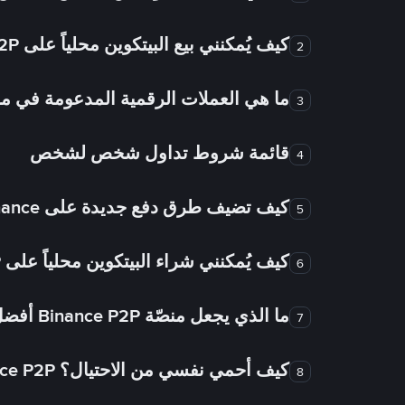
كيف يُمكنني بيع البيتكوين محلياً على Binance P2P؟
2
ما هي العملات الرقمية المدعومة في
3
قائمة شروط تداول شخص لشخص
4
كيف تضيف طرق دفع جديدة على Binance شخص لشخص؟
5
كيف يُمكنني شراء البيتكوين محلياً على Binance P2P؟
6
ما الذي يجعل منصّة Binance P2P أفضل من الأسواق الأخرى للتداول من شخص لشخص؟
7
كيف أحمي نفسي من الاحتيال؟ Binance P2P ضمان FTW!
8