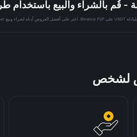
Bi. اعثر على أفضل العروض أدناه لشراء وبيع Tether
ص لشخص