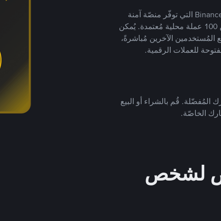
يضع ملايين المُستخدمين حول العالم ثقتهم في منصّة Binance P2P التي توفّر منصّة آمنة
لتداول العملات الرقمية بأكثر من 800 طريقة دفع وأكثر من 100 عملة محلية مُعتمدة. يُمكن
 المُستخدمين الآخرين مُباشرةً،
فتوحة للعملات الرقمية.
 المُفضّلة. قُم بالشراء أو البيع
رك الخاصّة.
خص لشخص