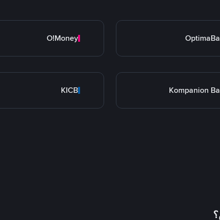
O!Money
OptimaBa
KICB
Kompanion Ba
؟