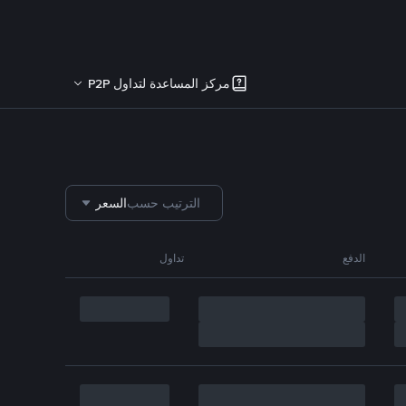
مركز المساعدة لتداول P2P
الترتيب حسب
السعر
الدفع
تداول