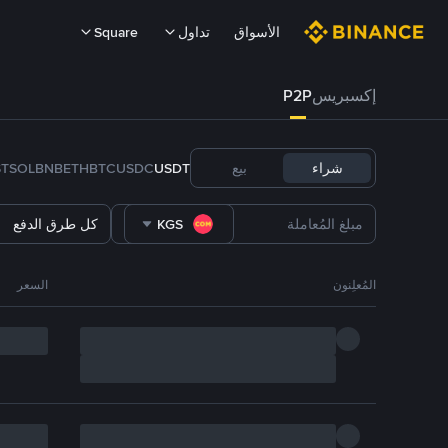
الأسواق
تداول
Square
إكسبريس
P2P
شراء
بيع
USDT
USDC
BTC
ETH
BNB
SOL
ST
KGS
كل طرق الدفع
المُعلِنون
السعر