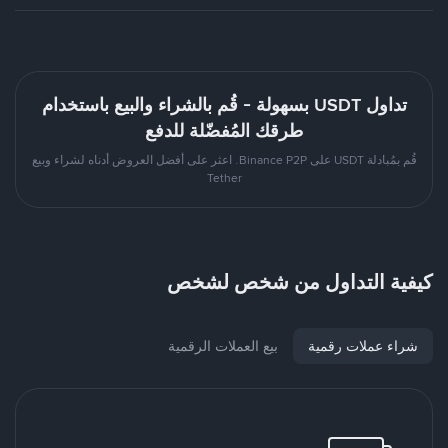
تداول USDT بسهولة - قُم بالشراء والبيع باستخدام
طرقك المُفضّلة للدفع
قُم بمُبادلة USDT على Binance P2P. اعثر على أفضل العروض أدناه لشراء وبيع
Tether
كيفية التداول من شخص لشخص
شراء عملات رقمية
بيع العملات الرقمية