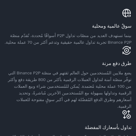
سوقٌ عالمية ومحلية
بينما تستهدف العديد من منصّات تداول P2P أسواقًا مُحددة، تُقدّم منصّة
Binance P2P تجربة تداول عالمية حقيقية وتدعم أكثر من 70 عملة محلية.
طرق دفع مرنة
يضع ملايين المُستخدمين حول العالم ثقتهم في منصّة Binance P2P التي
توفّر منصّة آمنة لتداول العملات الرقمية بأكثر من 800 طريقة دفع وأكثر
من 100 عملة محلية مُعتمدة. يُمكن للمُستخدمين شراء وبيع العملات
الرقمية وتداولها بسهولة مع المُستخدمين الآخرين مُباشرةً، وتحديد
أسعارهم وطرق الدفع المُفضّلة لهم في أكبر سوقٍ مفتوحة للعملات
الرقمية.
تداول بأسعارك المفضلة