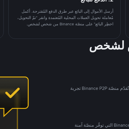
أرسل الأموال إلى البائع عبر طرق الدفع المُقترحة. أكمل
مُعاملة تحويل العملات المحلية المُعتمدة وانقر "تمّ التحويل،
اخطِر البائع" على منصّة Binance من شخص لشخص.
ص لشخص
بينما تستهدف العديد من منصّات تداول P2P أسواقًا مُحددة، تُقدّم منصّة Binance P2P تجربة
يضع ملايين المُستخدمين حول العالم ثقتهم في منصّة Binance P2P التي توفّر منصّة آمنة