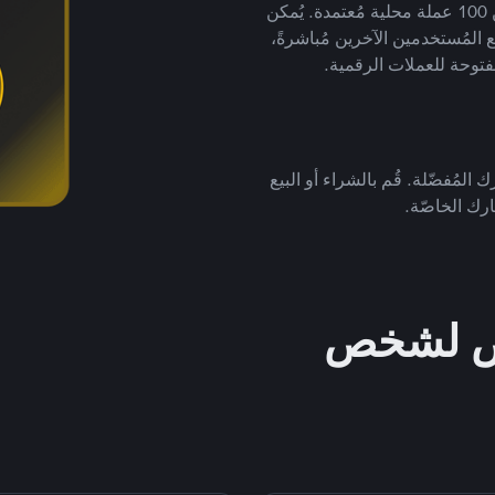
لتداول العملات الرقمية بأكثر من 800 طريقة دفع وأكثر من 100 عملة محلية مُعتمدة. يُمكن
 المُستخدمين الآخرين مُباشرةً،
فتوحة للعملات الرقمية.
 المُفضّلة. قُم بالشراء أو البيع
رك الخاصّة.
خص لشخص