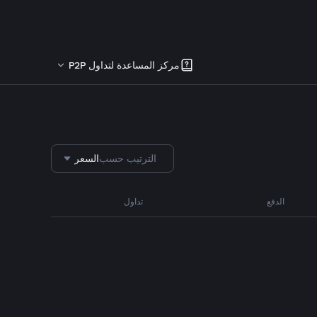
مركز المساعدة لتداول P2P
الترتيب حسب
السعر
الدفع
تداول