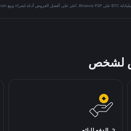
Binan. اعثر على أفضل العروض أدناه لشراء وبيع Bitcoin
ص لشخص
2. الدفع للبائع