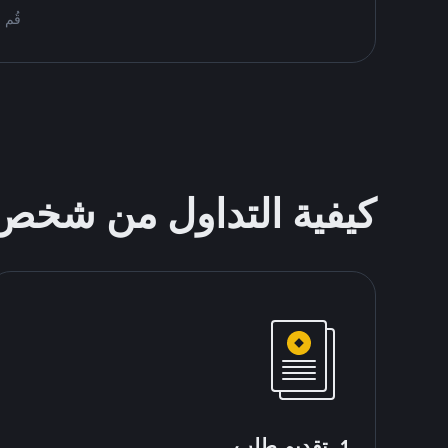
قُم بمُبادلة BTC على ce P2P
كيفية التداول من شخ
1. تقديم طلب