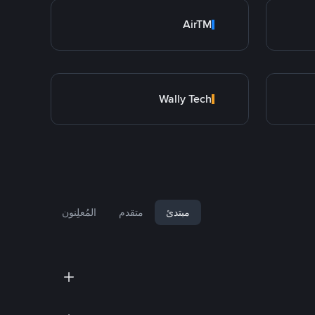
AirTM
Wally Tech
مبتدئ
متقدم
المُعلِنون