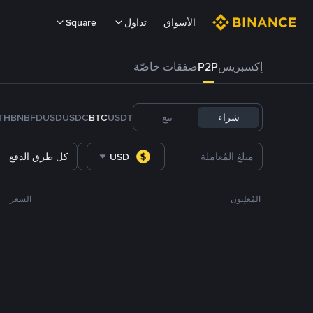
الأسواق
تداول
Square
إكسبريس
P2P
صفقات خاصّة
شراء
بيع
USDT
BTC
USDC
FDUSD
BNB
TH
USD
كل طرق الدفع
المُعلِنون
السعر