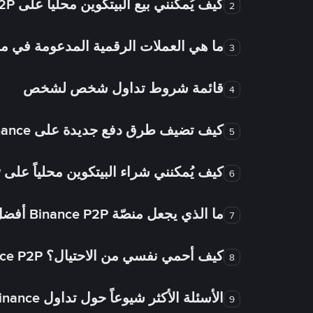
كيف يُمكنني بيع البيتكوين محلياً على Binance P2P؟
2
ما هي العملات الرقمية المدعومة في
3
قائمة شروط تداول شخص لشخص
4
كيف تضيف طرق دفع جديدة على Binance شخص لشخص؟
5
كيف يُمكنني شراء البيتكوين محلياً على Binance P2P؟
6
ما الذي يجعل منصّة Binance P2P أفضل من الأسواق الأخرى للتداول من شخص لشخص؟
7
كيف أحمي نفسي من الاحتيال؟ Binance P2P ضمان FTW!
8
الأسئلة الأكثر شيوعاً حول تداول Binance شخص لشخص
9