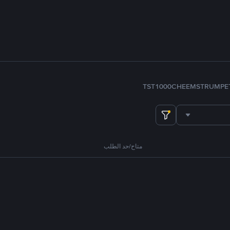
TST
1000CHEEMS
TRUMP
E
متاح/حد الطلب