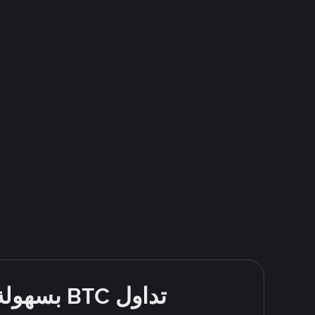
تداول BTC بسهولة - قُم بالشراء والبيع باستخدام طرقك المُفضّلة للدفع