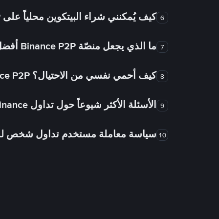
كيف يُمكنني شراء البيتكوين محلياً على Binance P2P؟
6
ما الذي يجعل منصّة Binance P2P أفضل من الأسواق الأخرى للتداول من شخص لشخص؟
7
كيف أحمي نفسي من الاحتيال؟ Binance P2P ضمان FTW!
8
الأسئلة الأكثر شيوعاً حول تداول Binance شخص لشخص
9
سياسة معاملة مستخدم تداول شخص 
10