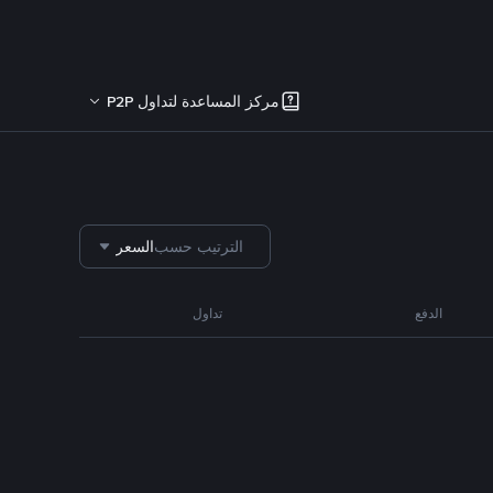
مركز المساعدة لتداول P2P
الترتيب حسب
السعر
الدفع
تداول