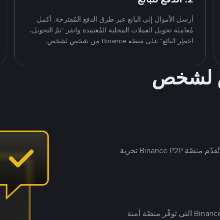
أرسل الأموال إلى البائع عبر طرق الدفع المُقترحة. أكمل
مُعاملة تحويل العملات المحلية المُعتمدة وانقر "تمّ التحويل،
اخطِر البائع" على منصّة Binance من شخص لشخص.
ص لشخص
بينما تستهدف العديد من منصّات تداول P2P أسواقًا مُحددة، تُقدّم منصّة Binance P2P تجربة
يضع ملايين المُستخدمين حول العالم ثقتهم في منصّة Binance P2P التي توفّر منصّة آمنة