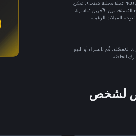
لتداول العملات الرقمية بأكثر من 800 طريقة دفع وأكثر من 100 عملة محلية مُعتمدة. يُمكن
 المُستخدمين الآخرين مُباشرةً،
فتوحة للعملات الرقمية.
 المُفضّلة. قُم بالشراء أو البيع
رك الخاصّة.
خص لشخص