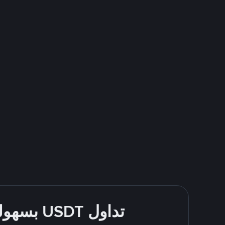
تداول USDT بسهولة - قُم بالشراء والبيع باستخدام طرقك المُفضّلة للدفع