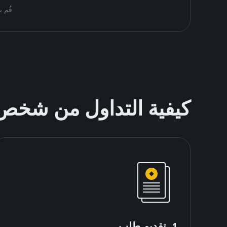
قُم بمُبادلة USDT على nance P2P
كيفية التداول من شخ
1. تقديم طلب