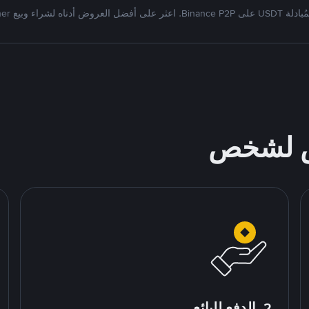
Bi. اعثر على أفضل العروض أدناه لشراء وبيع Tether
ص لشخص
2. الدفع للبائع