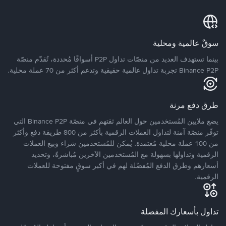
سوقٌ عالمية ومحلية
بينما تستهدف العديد من منصّات تداول P2P أسواقًا مُحددة، تُقدّم منصّة
Binance P2P تجربة تداول عالمية حقيقية وتدعم أكثر من 70 عملة محلية.
طرق دفع مرنة
يضع ملايين المُستخدمين حول العالم ثقتهم في منصّة Binance P2P التي
توفّر منصّة آمنة لتداول العملات الرقمية بأكثر من 800 طريقة دفع وأكثر
من 100 عملة محلية مُعتمدة. يُمكن للمُستخدمين شراء وبيع العملات
الرقمية وتداولها بسهولة مع المُستخدمين الآخرين مُباشرةً، وتحديد
أسعارهم وطرق الدفع المُفضّلة لهم في أكبر سوقٍ مفتوحة للعملات
الرقمية.
تداول بأسعارك المفضلة