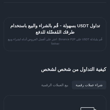
تداول USDT بسهولة - قُم بالشراء والبيع باستخدام
طرقك المُفضّلة للدفع
قُم بمُبادلة USDT على Binance P2P. اعثر على أفضل العروض أدناه لشراء وبيع
Tether
كيفية التداول من شخص لشخص
شراء عملات رقمية
بيع العملات الرقمية