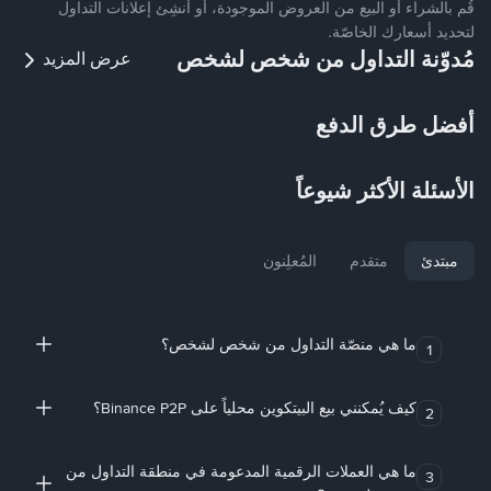
قُم بالشراء أو البيع من العروض الموجودة، أو أنشِئ إعلانات التداول
لتحديد أسعارك الخاصّة.
مُدوّنة التداول من شخص لشخص
عرض المزيد
أفضل طرق الدفع
الأسئلة الأكثر شيوعاً
مبتدئ
متقدم
المُعلِنون
ما هي منصّة التداول من شخص لشخص؟
1
كيف يُمكنني بيع البيتكوين محلياً على Binance P2P؟
2
ما هي العملات الرقمية المدعومة في منطقة التداول من
3