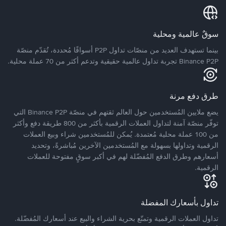
سوقٌ عالمية ومحلية
بينما تستهدف العديد من منصّات تداول P2P أسواقًا مُحددة، تُقدّم منصّة
Binance P2P تجربة تداول عالمية حقيقية وتدعم أكثر من 70 عملة محلية.
طرق دفع مرنة
يضع ملايين المُستخدمين حول العالم ثقتهم في منصّة Binance P2P التي
توفّر منصّة آمنة لتداول العملات الرقمية بأكثر من 800 طريقة دفع وأكثر
من 100 عملة محلية مُعتمدة. يُمكن للمُستخدمين شراء وبيع العملات
الرقمية وتداولها بسهولة مع المُستخدمين الآخرين مُباشرةً، وتحديد
أسعارهم وطرق الدفع المُفضّلة لهم في أكبر سوقٍ مفتوحة للعملات
الرقمية.
تداول بأسعارك المفضلة
تداول العملات الرقمية وتمتّع بحرية الشراء والبيع عند أسعارك المُفضّلة.