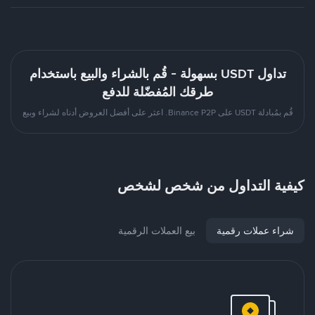
تداول USDT بسهولة - قُم بالشراء والبيع باستخدام
طرقك المُفضّلة للدفع
قُم بمُبادلة USDT على Binance P2P. اعثر على أفضل العروض أدناه لشراء وبيع
كيفية التداول من شخص لشخص
شراء عملات رقمية
بيع العملات الرقمية