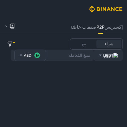
إكسبريس
P2P
صفقات خاصّة
شراء
بيع
AED
USDT