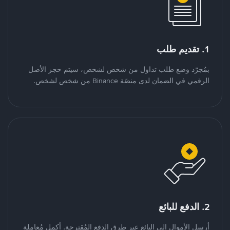
1. تقديم طلب
بمُجرّد وضع طلب تداول من شخص لشخص، سيتم حجز الأصل
الرقمي في الضمان لدى منصّة Binance من شخص لشخص.
2. الدفع للبائع
أرسل الأموال إلى البائع عبر طرق الدفع المُقترحة. أكمل مُعاملة