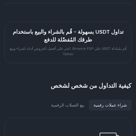
تداول USDT بسهولة - قُم بالشراء والبيع باستخدام
طرقك المُفضّلة للدفع
قُم بمُبادلة USDT على Binance P2P. اعثر على أفضل العروض أدناه لشراء وبيع
Tether
كيفية التداول من شخص لشخص
شراء عملات رقمية
بيع العملات الرقمية