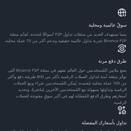
سوقٌ عالمية ومحلية
بينما تستهدف العديد من منصّات تداول P2P أسواقًا مُحددة، تُقدّم منصّة
Binance P2P تجربة تداول عالمية حقيقية وتدعم أكثر من 70 عملة محلية.
طرق دفع مرنة
يضع ملايين المُستخدمين حول العالم ثقتهم في منصّة Binance P2P التي
توفّر منصّة آمنة لتداول العملات الرقمية بأكثر من 800 طريقة دفع وأكثر
من 100 عملة محلية مُعتمدة. يُمكن للمُستخدمين شراء وبيع العملات
الرقمية وتداولها بسهولة مع المُستخدمين الآخرين مُباشرةً، وتحديد
أسعارهم وطرق الدفع المُفضّلة لهم في أكبر سوقٍ مفتوحة للعملات
الرقمية.
تداول بأسعارك المفضلة