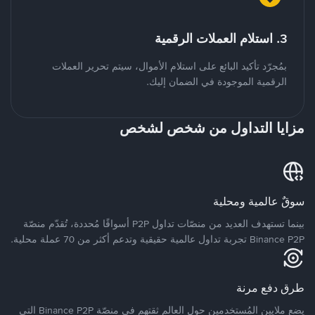
3. استلام العملات الرقمية
بمُجرّد تأكيد البائع على استلام الأموال، سيتم تحرير العملات
الرقمية الموجودة في الضمان إليك.
مزايا التداول من شخص لشخص
سوقٌ عالمية ومحلية
بينما تستهدف العديد من منصّات تداول P2P أسواقًا مُحددة، تُقدّم منصّة
Binance P2P تجربة تداول عالمية حقيقية وتدعم أكثر من 70 عملة محلية.
طرق دفع مرنة
يضع ملايين المُستخدمين حول العالم ثقتهم في منصّة Binance P2P التي