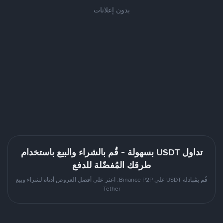
بدون إعلانات
تداول USDT بسهولة - قُم بالشراء والبيع باستخدام
طرقك المُفضّلة للدفع
قُم بمُبادلة USDT على Binance P2P. اعثر على أفضل العروض أدناه لشراء وبيع
Tether