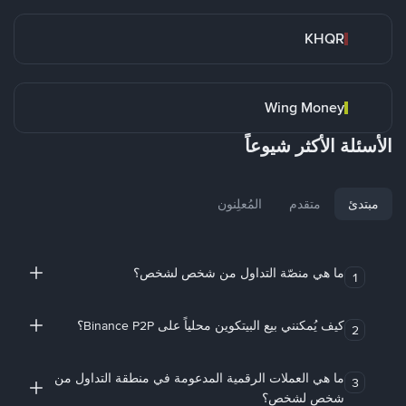
KHQR
Wing Money
الأسئلة الأكثر شيوعاً
مبتدئ
متقدم
المُعلِنون
ما هي منصّة التداول من شخص لشخص؟
1
كيف يُمكنني بيع البيتكوين محلياً على Binance P2P؟
2
ما هي العملات الرقمية المدعومة في منطقة التداول من
3
شخص لشخص؟