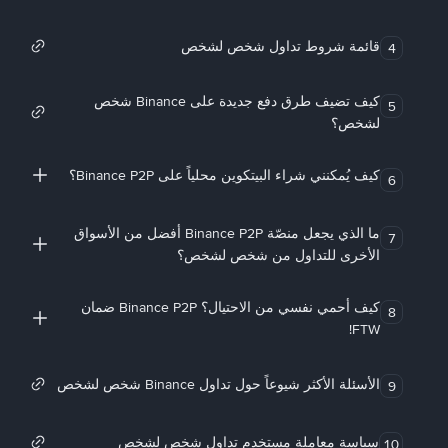
قائمة شروط تداول شخص لشخص
4
كيف تضيف طرق دفع جديدة على Binance شخص
5
لشخص؟
كيف يُمكنني شراء البيتكوين محلياً على Binance P2P؟
6
ما الذي يجعل منصّة Binance P2P أفضل من الأسواق
7
الأخرى للتداول من شخص لشخص؟
كيف أحمي نفسي من الاحتيال؟ Binance P2P ضمان
8
FTW!
الأسئلة الأكثر شيوعاً حول تداول Binance شخص لشخص
9
سياسة معاملة مستخدم تداول شخص لشخص
10