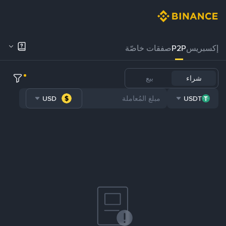
إكسبريس
P2P
صفقات خاصّة
شراء
بيع
USD
USDT