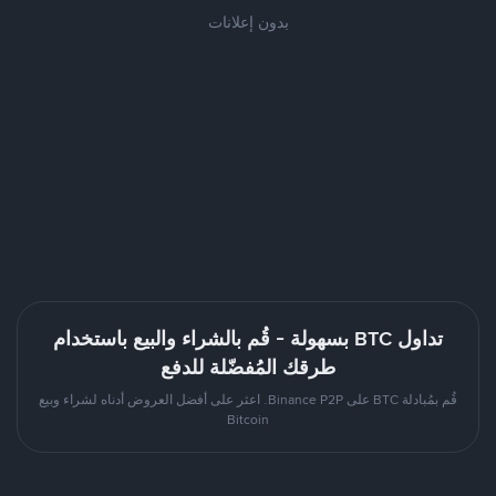
بدون إعلانات
تداول BTC بسهولة - قُم بالشراء والبيع باستخدام
طرقك المُفضّلة للدفع
قُم بمُبادلة BTC على Binance P2P. اعثر على أفضل العروض أدناه لشراء وبيع
Bitcoin