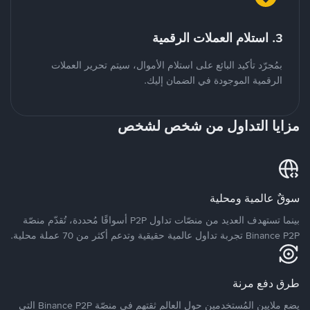
3. استلام العملات الرقمية
بمُجرّد تأكيد البائع على استلام الأموال، سيتم تحرير العملات
الرقمية الموجودة في الضمان إليك.
مزايا التداول من شخص لشخص
سوقٌ عالمية ومحلية
بينما تستهدف العديد من منصّات تداول P2P أسواقًا مُحددة، تُقدّم منصّة
Binance P2P تجربة تداول عالمية حقيقية وتدعم أكثر من 70 عملة محلية.
طرق دفع مرنة
يضع ملايين المُستخدمين حول العالم ثقتهم في منصّة Binance P2P التي