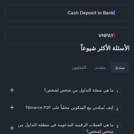
Cash Deposit to Bank
VNPAY
الأسئلة الأكثر شيوعاً
مبتدئ
متقدم
المُعلِنون
ما هي منصّة التداول من شخص لشخص؟
1
كيف يُمكنني بيع البيتكوين محلياً على Binance P2P؟
2
ما هي العملات الرقمية المدعومة في منطقة التداول من
3
شخص لشخص؟