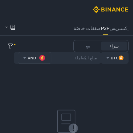
إكسبريس
P2P
صفقات خاصّة
شراء
بيع
VND
BTC