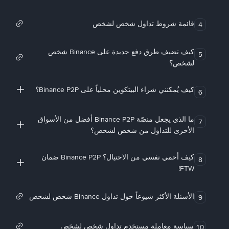
قائمة شروط تداول شخص لشخص
4
كيف تضيف طرق دفع جديدة على Binance شخص
5
لشخص؟
كيف يُمكنني شراء البيتكوين محلياً على Binance P2P؟
6
ما الذي يجعل منصّة Binance P2P أفضل من الأسواق
7
الأخرى للتداول من شخص لشخص؟
كيف أحمي نفسي من الاحتيال؟ Binance P2P ضمان
8
FTW!
الأسئلة الأكثر شيوعاً حول تداول Binance شخص لشخص
9
سياسة معاملة مستخدم تداول شخص لشخص
10