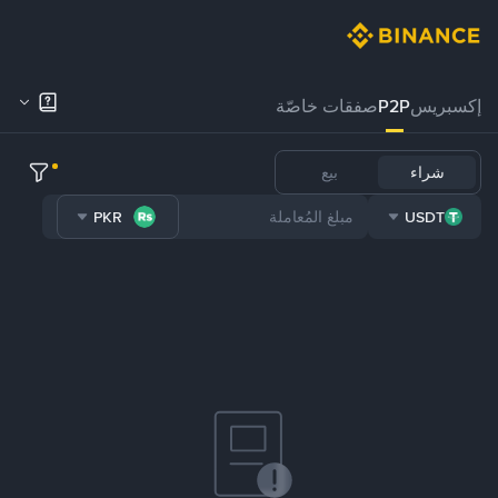
إكسبريس
P2P
صفقات خاصّة
شراء
بيع
PKR
USDT