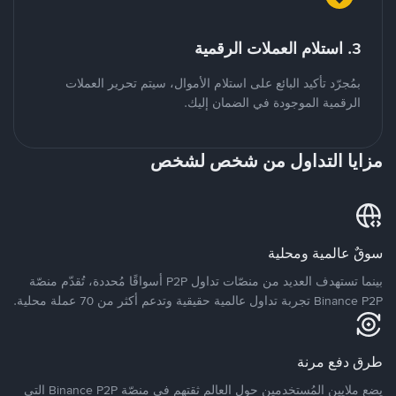
3. استلام العملات الرقمية
بمُجرّد تأكيد البائع على استلام الأموال، سيتم تحرير العملات
الرقمية الموجودة في الضمان إليك.
مزايا التداول من شخص لشخص
سوقٌ عالمية ومحلية
بينما تستهدف العديد من منصّات تداول P2P أسواقًا مُحددة، تُقدّم منصّة
Binance P2P تجربة تداول عالمية حقيقية وتدعم أكثر من 70 عملة محلية.
طرق دفع مرنة
يضع ملايين المُستخدمين حول العالم ثقتهم في منصّة Binance P2P التي