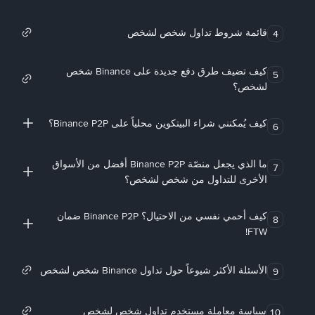
قائمة شروط تداول شخص لشخص
4
كيف تضيف طرق دفع جديدة على Binance شخص
5
لشخص؟
كيف يُمكنني شراء البيتكوين محلياً على Binance P2P؟
6
ما الذي يجعل منصّة Binance P2P أفضل من الأسواق
7
الأخرى للتداول من شخص لشخص؟
كيف أحمي نفسي من الاحتيال؟ Binance P2P ضمان
8
FTW!
الأسئلة الأكثر شيوعاً حول تداول Binance شخص لشخص
9
سياسة معاملة مستخدم تداول شخص لشخص
10