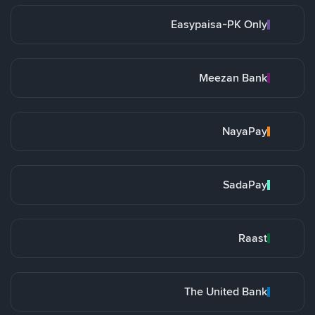
Easypaisa-PK Only
Meezan Bank
NayaPay
SadaPay
Raast
The United Bank