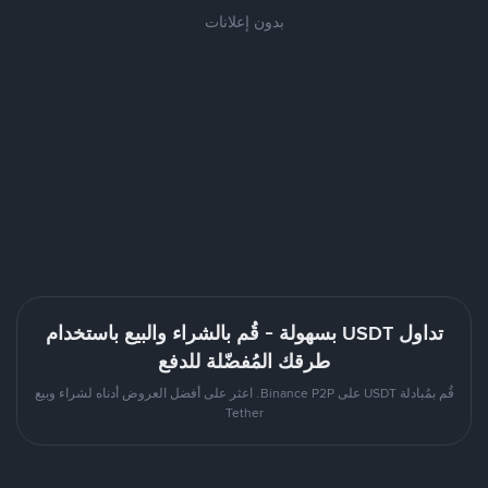
بدون إعلانات
تداول USDT بسهولة - قُم بالشراء والبيع باستخدام
طرقك المُفضّلة للدفع
قُم بمُبادلة USDT على Binance P2P. اعثر على أفضل العروض أدناه لشراء وبيع
Tether