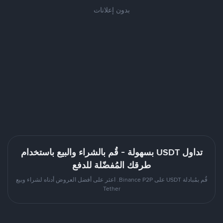
بدون إعلانات
تداول USDT بسهولة - قُم بالشراء والبيع باستخدام
طرقك المُفضّلة للدفع
قُم بمُبادلة USDT على Binance P2P. اعثر على أفضل العروض أدناه لشراء وبيع
Tether