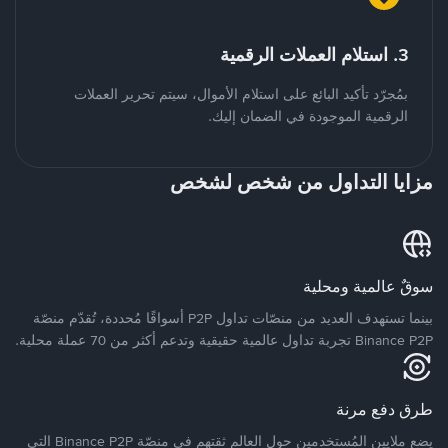
3. استلام العملات الرقمية
بمُجرّد تأكيد البائع على استلام الأموال، سيتم تحرير العملات
الرقمية الموجودة في الضمان إليك.
مزايا التداول من شخص لشخص
سوقٌ عالمية ومحلية
بينما تستهدف العديد من منصّات تداول P2P أسواقًا مُحددة، تُقدّم منصّة
Binance P2P تجربة تداول عالمية حقيقية وتدعم أكثر من 70 عملة محلية.
طرق دفع مرنة
يضع ملايين المُستخدمين حول العالم ثقتهم في منصّة Binance P2P التي