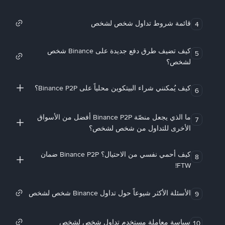
قائمة شروط تداول شخص لشخص
4
كيف تضيف طرق دفع جديدة على Binance شخص
5
لشخص؟
كيف يُمكنني شراء البيتكوين محلياً على Binance P2P؟
6
ما الذي يجعل منصّة Binance P2P أفضل من الأسواق
7
الأخرى للتداول من شخص لشخص؟
كيف أحمي نفسي من الاحتيال؟ Binance P2P ضمان
8
FTW!
الأسئلة الأكثر شيوعاً حول تداول Binance شخص لشخص
9
سياسة معاملة مستخدم تداول شخص لشخص
10