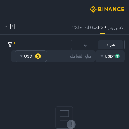
إكسبريس
P2P
صفقات خاصّة
شراء
بيع
USD
USDT