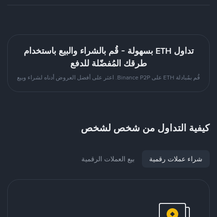
تداول ETH بسهولة - قُم بالشراء والبيع باستخدام
طرقك المُفضّلة للدفع
قُم بمُبادلة ETH على Binance P2P. اعثر على أفضل العروض أدناه لشراء وبيع
كيفية التداول من شخص لشخص
شراء عملات رقمية
بيع العملات الرقمية