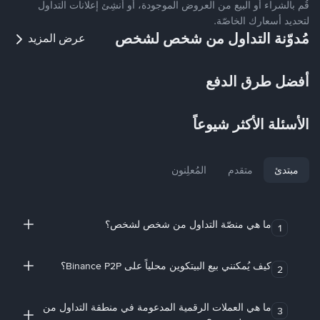
قُم بالشراء أو البيع من العروض الموجودة، أو أنشِئ إعلانات التداول
لتحديد أسعارك الخاصّة.
مُدوّنة التداول من شخص لشخص
عرض المزيد
أفضل طرق الدفع
الأسئلة الأكثر شيوعاً
مبتدئ
متقدم
المُعلِنون
ما هي منصّة التداول من شخص لشخص؟
1
كيف يُمكنني بيع البيتكوين محلياً على Binance P2P؟
2
ما هي العملات الرقمية المدعومة في منطقة التداول من
3