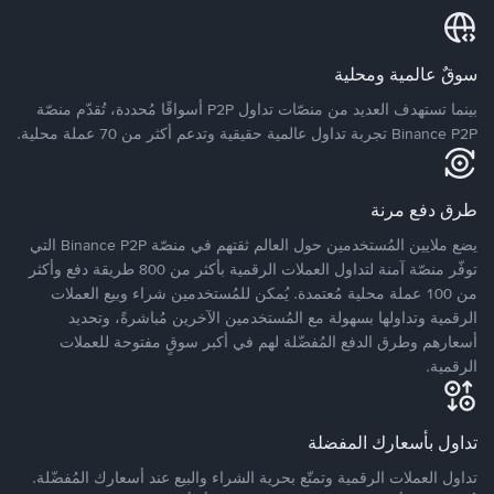
سوقٌ عالمية ومحلية
بينما تستهدف العديد من منصّات تداول P2P أسواقًا مُحددة، تُقدّم منصّة
Binance P2P تجربة تداول عالمية حقيقية وتدعم أكثر من 70 عملة محلية.
طرق دفع مرنة
يضع ملايين المُستخدمين حول العالم ثقتهم في منصّة Binance P2P التي
توفّر منصّة آمنة لتداول العملات الرقمية بأكثر من 800 طريقة دفع وأكثر
من 100 عملة محلية مُعتمدة. يُمكن للمُستخدمين شراء وبيع العملات
الرقمية وتداولها بسهولة مع المُستخدمين الآخرين مُباشرةً، وتحديد
أسعارهم وطرق الدفع المُفضّلة لهم في أكبر سوقٍ مفتوحة للعملات
الرقمية.
تداول بأسعارك المفضلة
تداول العملات الرقمية وتمتّع بحرية الشراء والبيع عند أسعارك المُفضّلة.