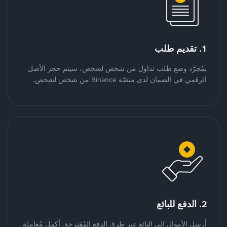
1. تقديم طلب
بمُجرّد وضع طلب تداول من شخص لشخص، سيتم حجز الأصل
الرقمي في الضمان لدى منصّة Binance من شخص لشخص.
2. الدفع للبائع
أرسل الأموال إلى البائع عبر طرق الدفع المُقترحة. أكمل مُعاملة