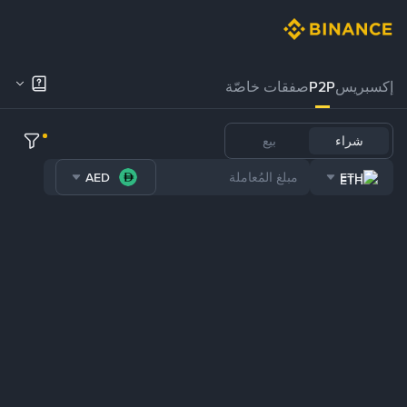
إكسبريس
P2P
صفقات خاصّة
شراء
بيع
AED
ETH