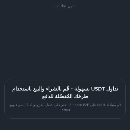
بدون إعلانات
تداول USDT بسهولة - قُم بالشراء والبيع باستخدام
طرقك المُفضّلة للدفع
قُم بمُبادلة USDT على Binance P2P. اعثر على أفضل العروض أدناه لشراء وبيع
Tether