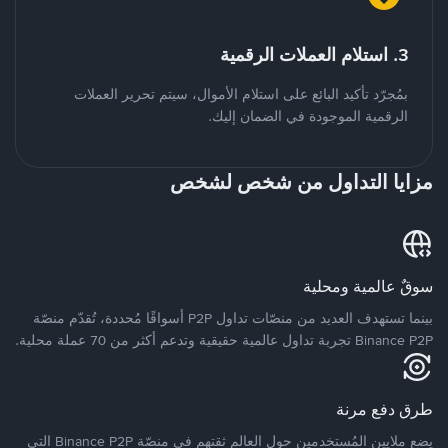
3. استلام العملات الرقمية
بمُجرّد تأكيد البائع على استلام الأموال، سيتم تحرير العملات
الرقمية الموجودة في الضمان إليك.
مزايا التداول من شخص لشخص
سوقٌ عالمية ومحلية
بينما تستهدف العديد من منصّات تداول P2P أسواقًا مُحددة، تُقدّم منصّة
Binance P2P تجربة تداول عالمية حقيقية وتدعم أكثر من 70 عملة محلية.
طرق دفع مرنة
يضع ملايين المُستخدمين حول العالم ثقتهم في منصّة Binance P2P التي