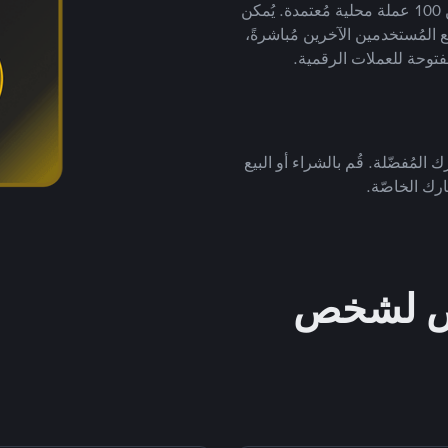
لتداول العملات الرقمية بأكثر من 800 طريقة دفع وأكثر من 100 عملة محلية مُعتمدة. يُمكن
 المُستخدمين الآخرين مُباشرةً،
فتوحة للعملات الرقمية.
 المُفضّلة. قُم بالشراء أو البيع
رك الخاصّة.
خص لشخص