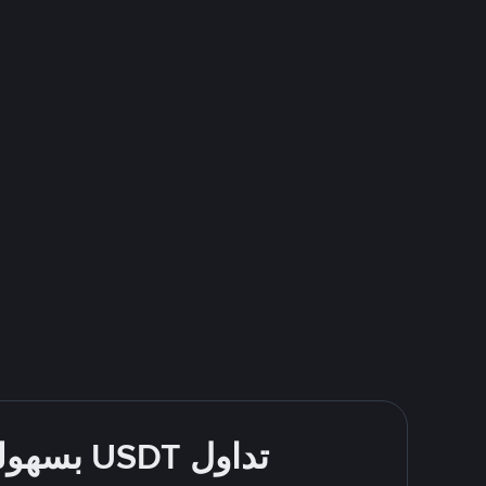
تداول USDT بسهولة - قُم بالشراء والبيع باستخدام طرقك المُفضّلة للدفع