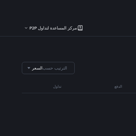
مركز المساعدة لتداول P2P
الترتيب حسب
السعر
الدفع
تداول