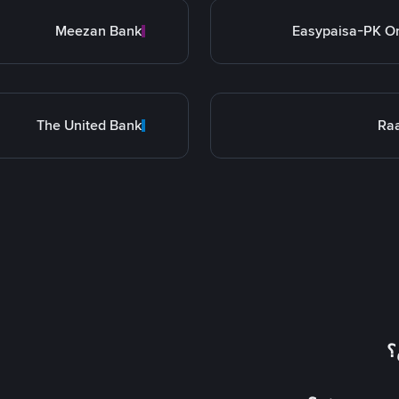
Meezan Bank
Easypaisa-PK O
The United Bank
Ra
؟