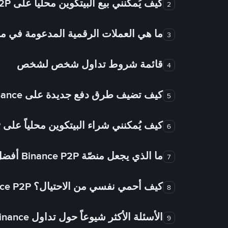
كيف يُمكنني بيع البيتكوين محلياً على Binance P2P؟
2
ما هي العملات الرقمية المدعومة في
3
قائمة شروط تداول شخص لشخص
4
كيف تضيف طرق دفع جديدة على Binance شخص لشخص؟
5
كيف يُمكنني شراء البيتكوين محلياً على Binance P2P؟
6
ما الذي يجعل منصّة Binance P2P أفضل من الأسواق الأخرى للتداول من شخص لشخص؟
7
كيف أحمي نفسي من الاحتيال؟ Binance P2P ضمان FTW!
8
الأسئلة الأكثر شيوعاً حول تداول Binance شخص لشخص
9