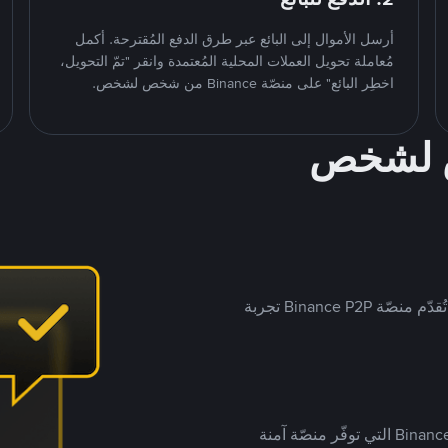
أرسل الأموال إلى البائع عبر طرق الدفع المُقترحة. أكمل
مُعاملة تحويل العملات المحلية المُعتمدة وانقر "تمّ التحويل،
اخطِر البائع" على منصّة Binance من شخص لشخص.
ص لشخص
بينما تستهدف العديد من منصّات تداول P2P أسواقًا مُحددة، تُقدّم منصّة Binance P2P تجربة
يضع ملايين المُستخدمين حول العالم ثقتهم في منصّة Binance P2P التي توفّر منصّة آمنة