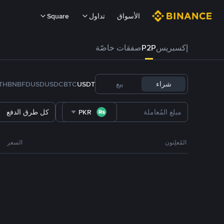
الأسواق
تداول
Square
إكسبريس
P2P
صفقات خاصّة
شراء
بيع
USDT
BTC
USDC
FDUSD
BNB
TH
PKR
كل طرق الدفع
المُعلِنون
السعر