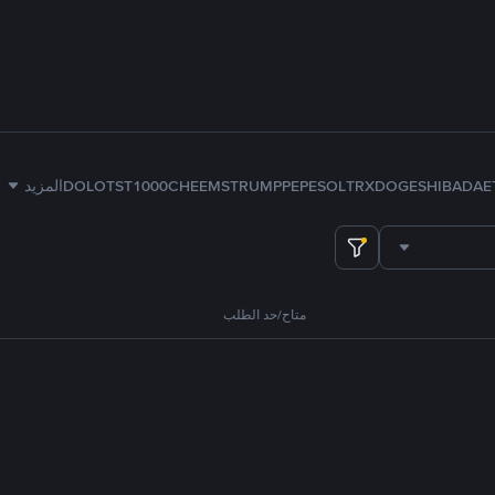
E
ADA
SHIB
DOGE
TRX
SOL
PEPE
TRUMP
1000CHEEMS
TST
DOLO
المزيد
متاح/حد الطلب