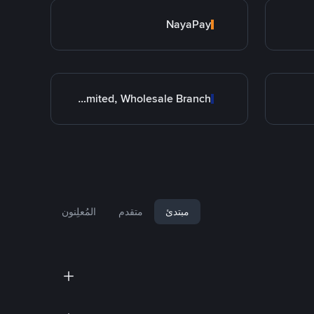
NayaPay
Allied Bank Limited, Wholesale Branch
مبتدئ
متقدم
المُعلِنون