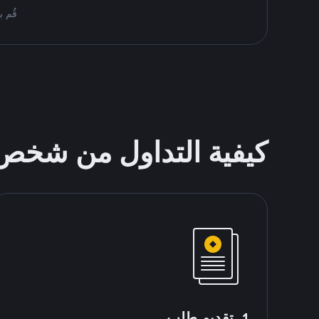
قُم بمُبادلة USDT على nance P2P
كيفية التداول من شخ
1. تقديم طلب