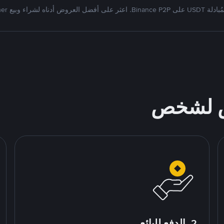
Bi. اعثر على أفضل العروض أدناه لشراء وبيع Tether
ص لشخص
2. الدفع للبائع