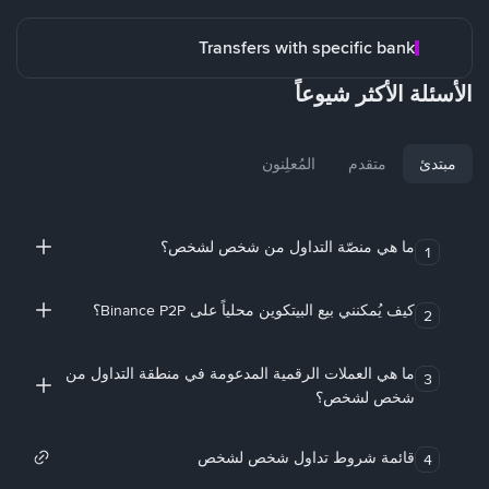
Transfers with specific bank
الأسئلة الأكثر شيوعاً
مبتدئ
متقدم
المُعلِنون
ما هي منصّة التداول من شخص لشخص؟
1
كيف يُمكنني بيع البيتكوين محلياً على Binance P2P؟
2
ما هي العملات الرقمية المدعومة في منطقة التداول من
3
شخص لشخص؟
قائمة شروط تداول شخص لشخص
4