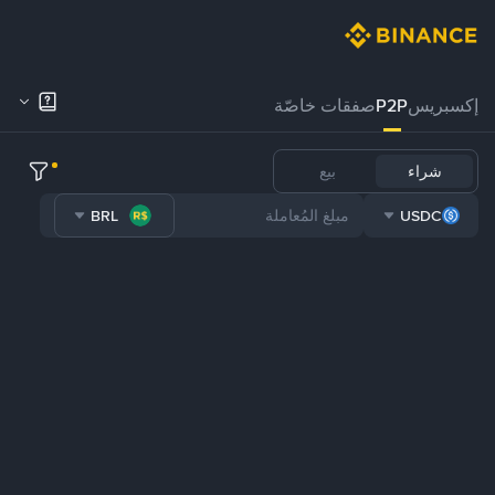
إكسبريس
P2P
صفقات خاصّة
شراء
بيع
BRL
USDC