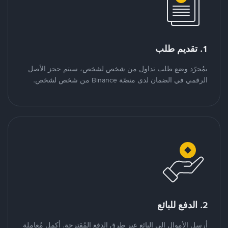
1. تقديم طلب
بمُجرّد وضع طلب تداول من شخص لشخص، سيتم حجز الأصل
الرقمي في الضمان لدى منصّة Binance من شخص لشخص.
2. الدفع للبائع
أرسل الأموال إلى البائع عبر طرق الدفع المُقترحة. أكمل مُعاملة