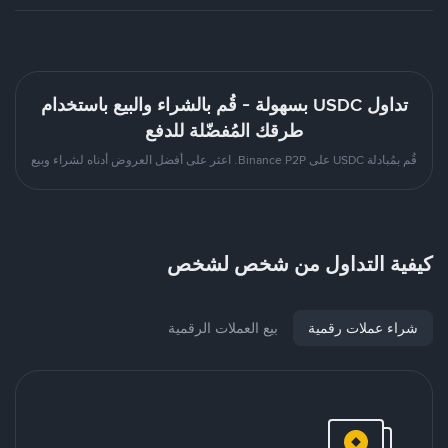
تداول USDC بسهولة - قُم بالشراء والبيع باستخدام
طرقك المُفضّلة للدفع
قُم بمُبادلة USDC على Binance P2P. اعثر على أفضل العروض أدناه لشراء وبيع
كيفية التداول من شخص لشخص
شراء عملات رقمية
بيع العملات الرقمية