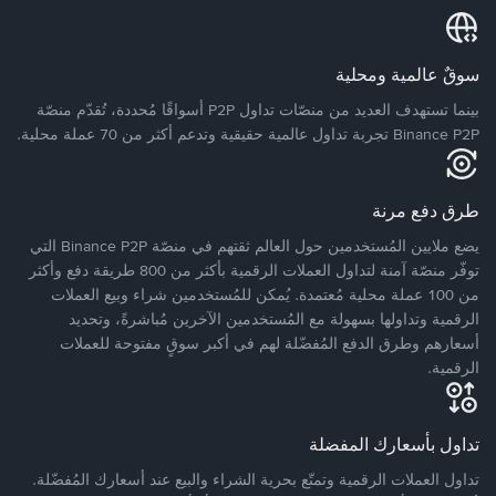
سوقٌ عالمية ومحلية
بينما تستهدف العديد من منصّات تداول P2P أسواقًا مُحددة، تُقدّم منصّة
Binance P2P تجربة تداول عالمية حقيقية وتدعم أكثر من 70 عملة محلية.
طرق دفع مرنة
يضع ملايين المُستخدمين حول العالم ثقتهم في منصّة Binance P2P التي
توفّر منصّة آمنة لتداول العملات الرقمية بأكثر من 800 طريقة دفع وأكثر
من 100 عملة محلية مُعتمدة. يُمكن للمُستخدمين شراء وبيع العملات
الرقمية وتداولها بسهولة مع المُستخدمين الآخرين مُباشرةً، وتحديد
أسعارهم وطرق الدفع المُفضّلة لهم في أكبر سوقٍ مفتوحة للعملات
الرقمية.
تداول بأسعارك المفضلة
تداول العملات الرقمية وتمتّع بحرية الشراء والبيع عند أسعارك المُفضّلة.