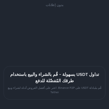
بدون إعلانات
تداول USDT بسهولة - قُم بالشراء والبيع باستخدام
طرقك المُفضّلة للدفع
قُم بمُبادلة USDT على Binance P2P. اعثر على أفضل العروض أدناه لشراء وبيع
Tether