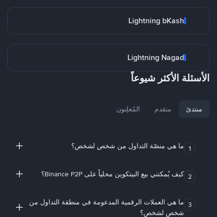
Lightning bKash
Lightning Nagad
الأسئلة الأكثر شيوعاً
مبتدئ
متقدم
المُعلِنون
ما هي منصّة التداول من شخص لشخص؟
1
كيف يُمكنني بيع البيتكوين محلياً على Binance P2P؟
2
ما هي العملات الرقمية المدعومة في منطقة التداول من
3
شخص لشخص؟