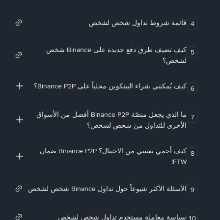
قائمة شروط تداول شخص لشخص
4
كيف تضيف طرق دفع جديدة على Binance شخص
5
لشخص؟
كيف يُمكنني شراء البيتكوين محلياً على Binance P2P؟
6
ما الذي يجعل منصّة Binance P2P أفضل من الأسواق
7
الأخرى للتداول من شخص لشخص؟
كيف أحمي نفسي من الاحتيال؟ Binance P2P ضمان
8
FTW!
الأسئلة الأكثر شيوعاً حول تداول Binance شخص لشخص
9
سياسة معاملة مستخدم تداول شخص لشخص
10