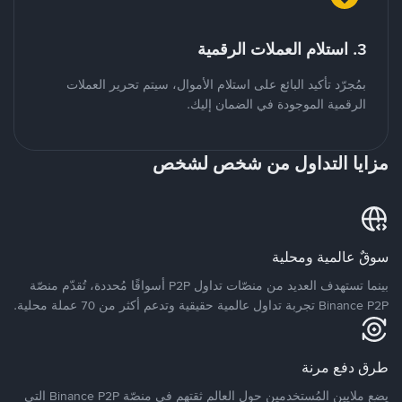
3. استلام العملات الرقمية
بمُجرّد تأكيد البائع على استلام الأموال، سيتم تحرير العملات
الرقمية الموجودة في الضمان إليك.
مزايا التداول من شخص لشخص
سوقٌ عالمية ومحلية
بينما تستهدف العديد من منصّات تداول P2P أسواقًا مُحددة، تُقدّم منصّة
Binance P2P تجربة تداول عالمية حقيقية وتدعم أكثر من 70 عملة محلية.
طرق دفع مرنة
يضع ملايين المُستخدمين حول العالم ثقتهم في منصّة Binance P2P التي