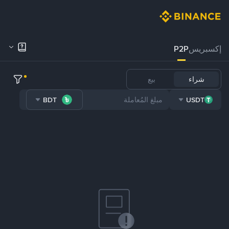
إكسبريس
P2P
شراء
بيع
BDT
USDT