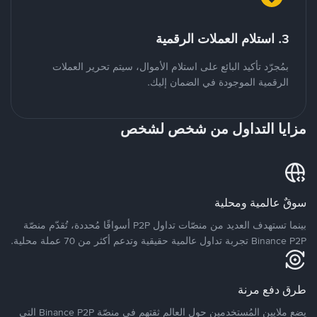
3. استلام العملات الرقمية
بمُجرّد تأكيد البائع على استلام الأموال، سيتم تحرير العملات
الرقمية الموجودة في الضمان إليك.
مزايا التداول من شخص لشخص
سوقٌ عالمية ومحلية
بينما تستهدف العديد من منصّات تداول P2P أسواقًا مُحددة، تُقدّم منصّة
Binance P2P تجربة تداول عالمية حقيقية وتدعم أكثر من 70 عملة محلية.
طرق دفع مرنة
يضع ملايين المُستخدمين حول العالم ثقتهم في منصّة Binance P2P التي