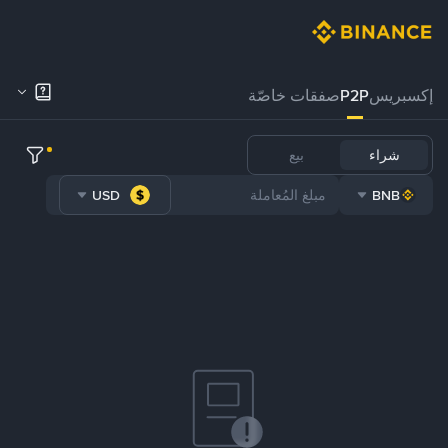
إكسبريس
P2P
صفقات خاصّة
شراء
بيع
USD
BNB