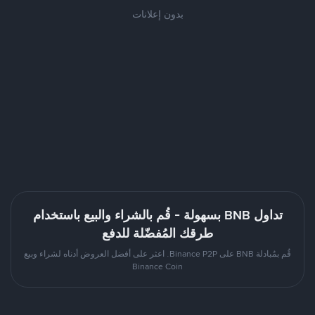
بدون إعلانات
تداول BNB بسهولة - قُم بالشراء والبيع باستخدام
طرقك المُفضّلة للدفع
قُم بمُبادلة BNB على Binance P2P. اعثر على أفضل العروض أدناه لشراء وبيع
Binance Coin