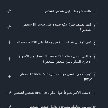
قائمة شروط تداول شخص لشخص
4
كيف تضيف طرق دفع جديدة على Binance شخص
5
لشخص؟
كيف يُمكنني شراء البيتكوين محلياً على Binance P2P؟
6
ما الذي يجعل منصّة Binance P2P أفضل من الأسواق
7
الأخرى للتداول من شخص لشخص؟
كيف أحمي نفسي من الاحتيال؟ Binance P2P ضمان
8
FTW!
الأسئلة الأكثر شيوعاً حول تداول Binance شخص لشخص
9
سياسة معاملة مستخدم تداول شخص لشخص
10