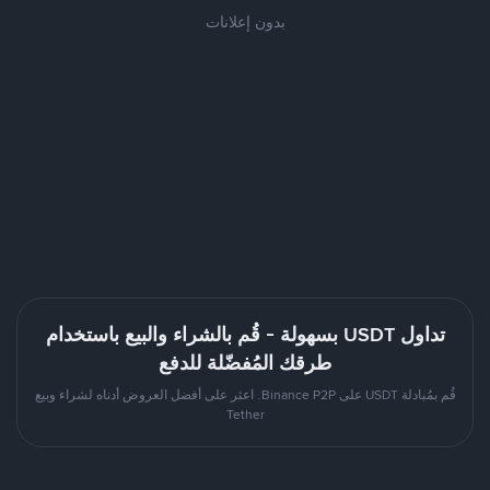
بدون إعلانات
تداول USDT بسهولة - قُم بالشراء والبيع باستخدام
طرقك المُفضّلة للدفع
قُم بمُبادلة USDT على Binance P2P. اعثر على أفضل العروض أدناه لشراء وبيع
Tether