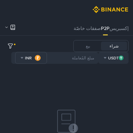
إكسبريس
P2P
صفقات خاصّة
شراء
بيع
INR
USDT