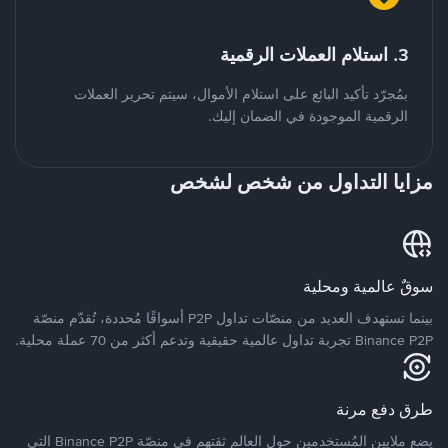
3. استلام العملات الرقمية
بمُجرّد تأكيد البائع على استلام الأموال، سيتم تحرير العملات
الرقمية الموجودة في الضمان إليك.
مزايا التداول من شخص لشخص
سوقٌ عالمية ومحلية
بينما تستهدف العديد من منصّات تداول P2P أسواقًا مُحددة، تُقدّم منصّة
Binance P2P تجربة تداول عالمية حقيقية وتدعم أكثر من 70 عملة محلية.
طرق دفع مرنة
يضع ملايين المُستخدمين حول العالم ثقتهم في منصّة Binance P2P التي