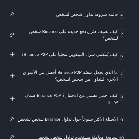
قائمة شروط تداول شخص لشخص
4
كيف تضيف طرق دفع جديدة على Binance شخص
5
لشخص؟
كيف يُمكنني شراء البيتكوين محلياً على Binance P2P؟
6
ما الذي يجعل منصّة Binance P2P أفضل من الأسواق
7
الأخرى للتداول من شخص لشخص؟
كيف أحمي نفسي من الاحتيال؟ Binance P2P ضمان
8
FTW!
الأسئلة الأكثر شيوعاً حول تداول Binance شخص لشخص
9
سياسة معاملة مستخدم تداول شخص لشخص
10