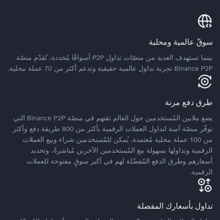
سوقٌ عالمية ومحلية
بينما تستهدف العديد من منصّات تداول P2P أسواقًا مُحددة، تُقدّم منصّة
Binance P2P تجربة تداول عالمية حقيقية وتدعم أكثر من 70 عملة محلية.
طرق دفع مرنة
يضع ملايين المُستخدمين حول العالم ثقتهم في منصّة Binance P2P التي
توفّر منصّة آمنة لتداول العملات الرقمية بأكثر من 800 طريقة دفع وأكثر
من 100 عملة محلية مُعتمدة. يُمكن للمُستخدمين شراء وبيع العملات
الرقمية وتداولها بسهولة مع المُستخدمين الآخرين مُباشرةً، وتحديد
أسعارهم وطرق الدفع المُفضّلة لهم في أكبر سوقٍ مفتوحة للعملات
الرقمية.
تداول بأسعارك المفضلة