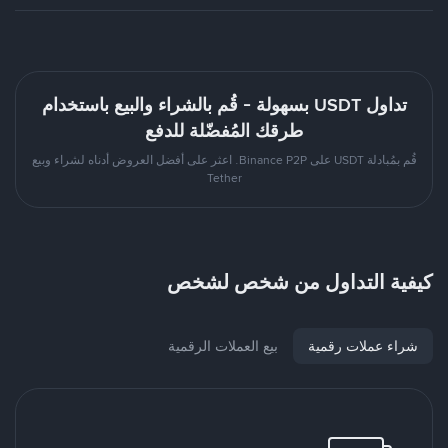
تداول USDT بسهولة - قُم بالشراء والبيع باستخدام
طرقك المُفضّلة للدفع
قُم بمُبادلة USDT على Binance P2P. اعثر على أفضل العروض أدناه لشراء وبيع
Tether
كيفية التداول من شخص لشخص
شراء عملات رقمية
بيع العملات الرقمية