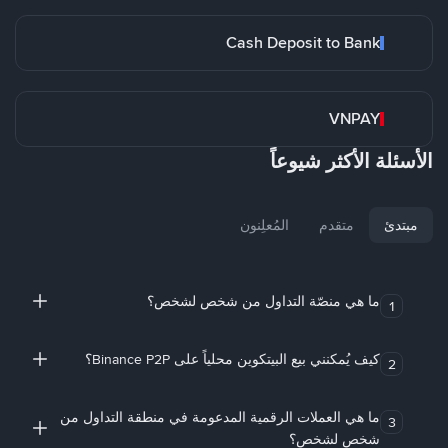
Cash Deposit to Bank
VNPAY
الأسئلة الأكثر شيوعاً
مبتدئ
متقدم
المُعلِنون
ما هي منصّة التداول من شخص لشخص؟
1
كيف يُمكنني بيع البيتكوين محلياً على Binance P2P؟
2
ما هي العملات الرقمية المدعومة في منطقة التداول من
3
شخص لشخص؟