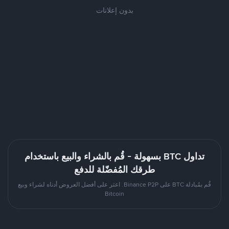
بدون إعلانات
تداول BTC بسهولة - قُم بالشراء والبيع باستخدام
طرقك المُفضّلة للدفع
قُم بمُبادلة BTC على Binance P2P. اعثر على أفضل العروض أدناه لشراء وبيع
Bitcoin