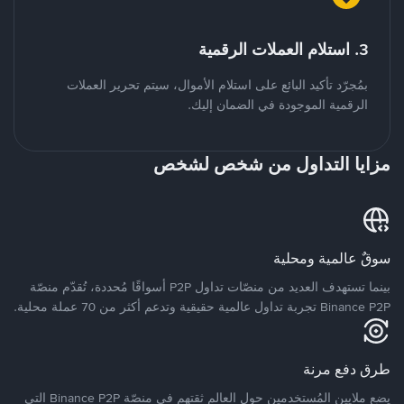
3. استلام العملات الرقمية
بمُجرّد تأكيد البائع على استلام الأموال، سيتم تحرير العملات
الرقمية الموجودة في الضمان إليك.
مزايا التداول من شخص لشخص
سوقٌ عالمية ومحلية
بينما تستهدف العديد من منصّات تداول P2P أسواقًا مُحددة، تُقدّم منصّة
Binance P2P تجربة تداول عالمية حقيقية وتدعم أكثر من 70 عملة محلية.
طرق دفع مرنة
يضع ملايين المُستخدمين حول العالم ثقتهم في منصّة Binance P2P التي