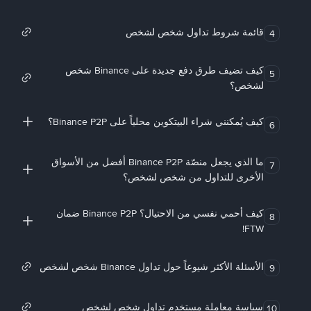
قائمة شروط تداول شخص لشخص
4
كيف تضيف طرق دفع جديدة على Binance شخص
5
لشخص؟
كيف يُمكنني شراء البيتكوين محلياً على Binance P2P؟
6
ما الذي يجعل منصّة Binance P2P أفضل من الأسواق
7
الأخرى للتداول من شخص لشخص؟
كيف أحمي نفسي من الاحتيال؟ Binance P2P ضمان
8
FTW!
الأسئلة الأكثر شيوعاً حول تداول Binance شخص لشخص
9
سياسة معاملة مستخدم تداول شخص لشخص
10