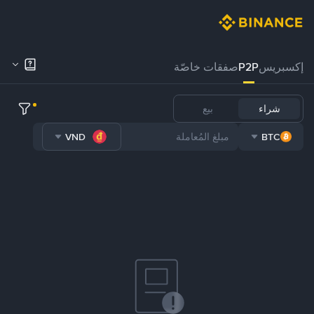
إكسبريس
P2P
صفقات خاصّة
شراء
بيع
VND
BTC