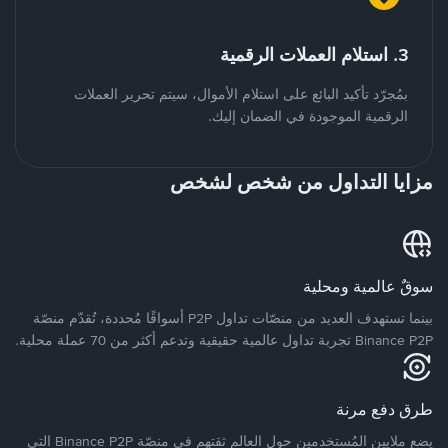
3. استلام العملات الرقمية
بمُجرّد تأكيد البائع على استلام الأموال، سيتم تحرير العملات
الرقمية الموجودة في الضمان إليك.
مزايا التداول من شخص لشخص
سوقٌ عالمية ومحلية
بينما تستهدف العديد من منصّات تداول P2P أسواقًا مُحددة، تُقدّم منصّة
Binance P2P تجربة تداول عالمية حقيقية وتدعم أكثر من 70 عملة محلية.
طرق دفع مرنة
يضع ملايين المُستخدمين حول العالم ثقتهم في منصّة Binance P2P التي