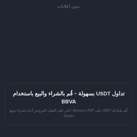
بدون إعلانات
تداول USDT بسهولة - قُم بالشراء والبيع باستخدام
BBVA
قُم بمُبادلة USDT على Binance P2P. اعثر على أفضل العروض أدناه لشراء وبيع
Tether