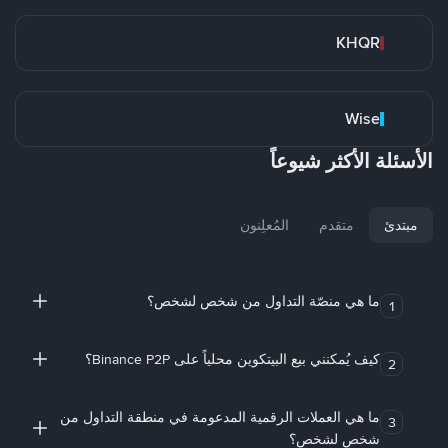
KHQR
Wise
الأسئلة الأكثر شيوعاً
مبتدئ
متقدم
المُعلِنون
ما هي منصّة التداول من شخص لشخص؟
1
كيف يُمكنني بيع البيتكوين محلياً على Binance P2P؟
2
ما هي العملات الرقمية المدعومة في منطقة التداول من
3
شخص لشخص؟