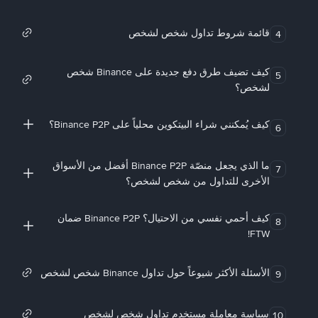
قائمة شروط تداول شخص لشخص
4
كيف تضيف طرق دفع جديدة على Binance شخص
5
لشخص؟
كيف يُمكنني شراء البيتكوين محلياً على Binance P2P؟
6
ما الذي يجعل منصّة Binance P2P أفضل من الأسواق
7
الأخرى للتداول من شخص لشخص؟
كيف أحمي نفسي من الاحتيال؟ Binance P2P ضمان
8
FTW!
الأسئلة الأكثر شيوعاً حول تداول Binance شخص لشخص
9
سياسة معاملة مستخدم تداول شخص لشخص
10