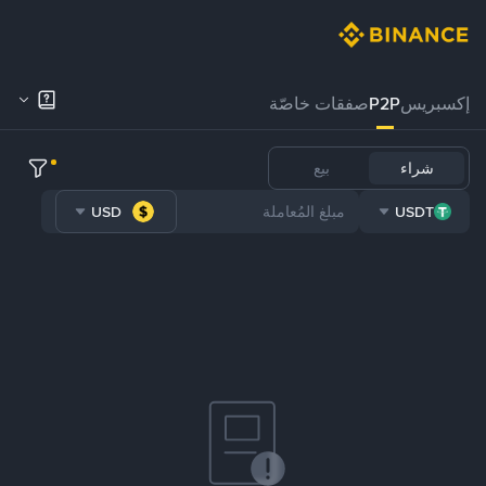
إكسبريس
P2P
صفقات خاصّة
شراء
بيع
USD
USDT