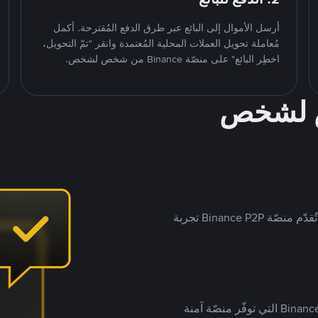
أرسل الأموال إلى البائع عبر طرق الدفع المُقترحة. أكمل
مُعاملة تحويل العملات المحلية المُعتمدة وانقر "تمّ التحويل،
اخطِر البائع" على منصّة Binance من شخص لشخص.
ص لشخص
بينما تستهدف العديد من منصّات تداول P2P أسواقًا مُحددة، تُقدّم منصّة Binance P2P تجربة
يضع ملايين المُستخدمين حول العالم ثقتهم في منصّة Binance P2P التي توفّر منصّة آمنة