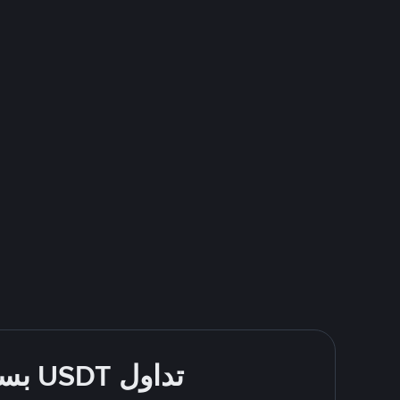
تداول USDT بسهولة - قُم بالشراء والبيع باستخدام Bank Transfer