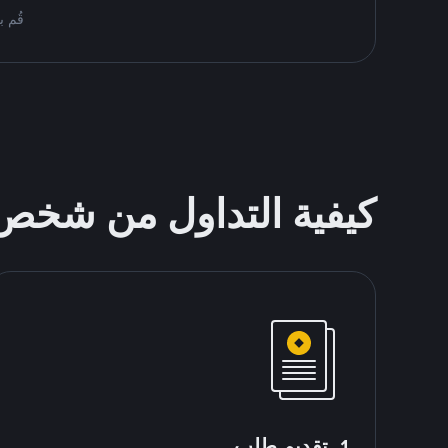
قُم بمُبادلة USDT على nance P2P
كيفية التداول من شخ
1. تقديم طلب