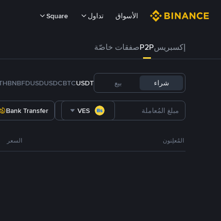
الأسواق
تداول
Square
إكسبريس
P2P
صفقات خاصّة
شراء
بيع
USDT
BTC
USDC
FDUSD
BNB
TH
Bank Transfer
VES
المُعلِنون
السعر