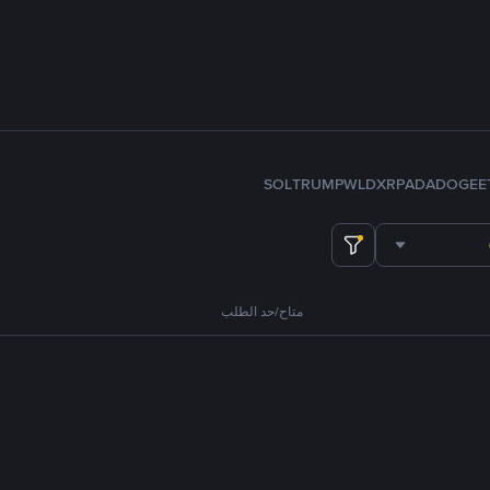
SOL
TRUMP
WLD
XRP
ADA
DOGE
E
متاح/حد الطلب