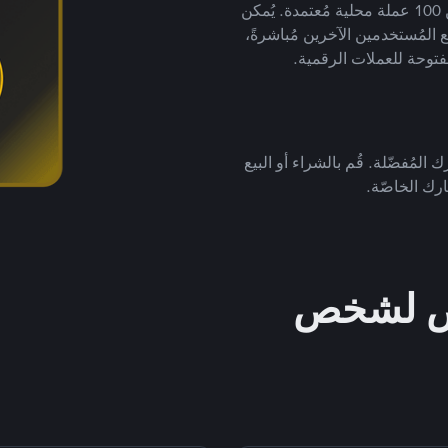
لتداول العملات الرقمية بأكثر من 800 طريقة دفع وأكثر من 100 عملة محلية مُعتمدة. يُمكن
 المُستخدمين الآخرين مُباشرةً،
فتوحة للعملات الرقمية.
 المُفضّلة. قُم بالشراء أو البيع
رك الخاصّة.
خص لشخص