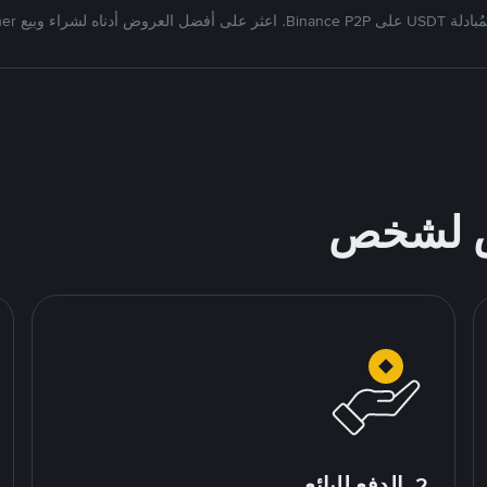
Bi. اعثر على أفضل العروض أدناه لشراء وبيع Tether
ص لشخص
2. الدفع للبائع