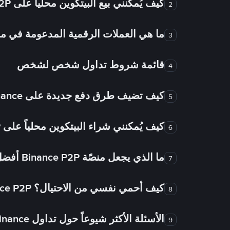
كيف يُمكنني بيع البيتكوين محلياً على Binance P2P؟
2
ما هي العملات الرقمية المدعومة في
3
قائمة شروط تداول شخص لشخص
4
كيف تضيف طرق دفع جديدة على Binance شخص لشخص؟
5
كيف يُمكنني شراء البيتكوين محلياً على Binance P2P؟
6
ما الذي يجعل منصّة Binance P2P أفضل من الأسواق الأخرى للتداول من شخص لشخص؟
7
كيف أحمي نفسي من الاحتيال؟ Binance P2P ضمان FTW!
8
الأسئلة الأكثر شيوعاً حول تداول Binance شخص لشخص
9