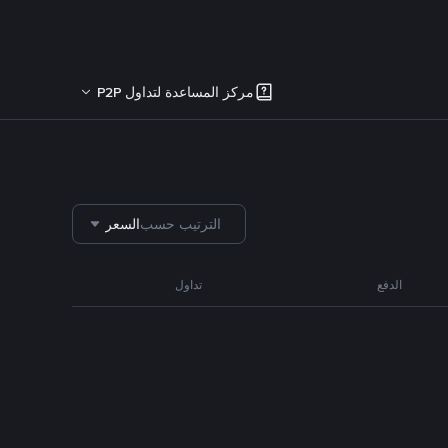
مركز المساعدة لتداول P2P
الترتيب حسب
السعر
الدفع
تداول