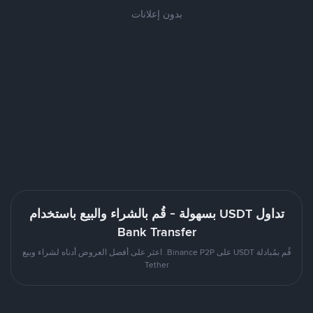
بدون إعلانات
تداول USDT بسهولة - قُم بالشراء والبيع باستخدام
Bank Transfer
قُم بمُبادلة USDT على Binance P2P. اعثر على أفضل العروض أدناه لشراء وبيع
Tether