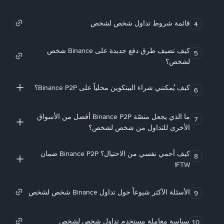
قائمة شروط تداول شخص لشخص
4
كيف تضيف طرق دفع جديدة على Binance شخص
5
لشخص؟
كيف يُمكنني شراء البيتكوين محلياً على Binance P2P؟
6
ما الذي يجعل منصّة Binance P2P أفضل من الأسواق
7
الأخرى للتداول من شخص لشخص؟
كيف أحمي نفسي من الاحتيال؟ Binance P2P ضمان
8
FTW!
الأسئلة الأكثر شيوعاً حول تداول Binance شخص لشخص
9
سياسة معاملة مستخدم تداول شخص لشخص
10