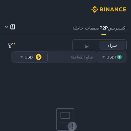
إكسبريس
P2P
صفقات خاصّة
شراء
بيع
USD
USDT