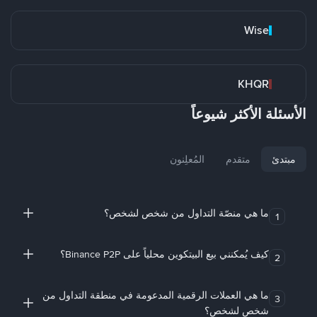
Wise
KHQR
الأسئلة الأكثر شيوعاً
مبتدئ
متقدم
المُعلِنون
ما هي منصّة التداول من شخص لشخص؟
1
كيف يُمكنني بيع البيتكوين محلياً على Binance P2P؟
2
ما هي العملات الرقمية المدعومة في منطقة التداول من
3
شخص لشخص؟