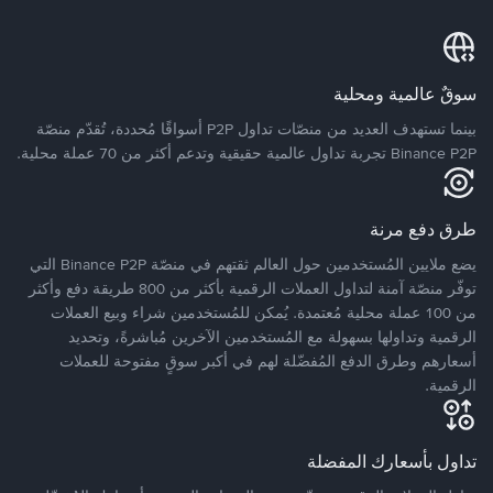
سوقٌ عالمية ومحلية
بينما تستهدف العديد من منصّات تداول P2P أسواقًا مُحددة، تُقدّم منصّة
Binance P2P تجربة تداول عالمية حقيقية وتدعم أكثر من 70 عملة محلية.
طرق دفع مرنة
يضع ملايين المُستخدمين حول العالم ثقتهم في منصّة Binance P2P التي
توفّر منصّة آمنة لتداول العملات الرقمية بأكثر من 800 طريقة دفع وأكثر
من 100 عملة محلية مُعتمدة. يُمكن للمُستخدمين شراء وبيع العملات
الرقمية وتداولها بسهولة مع المُستخدمين الآخرين مُباشرةً، وتحديد
أسعارهم وطرق الدفع المُفضّلة لهم في أكبر سوقٍ مفتوحة للعملات
الرقمية.
تداول بأسعارك المفضلة