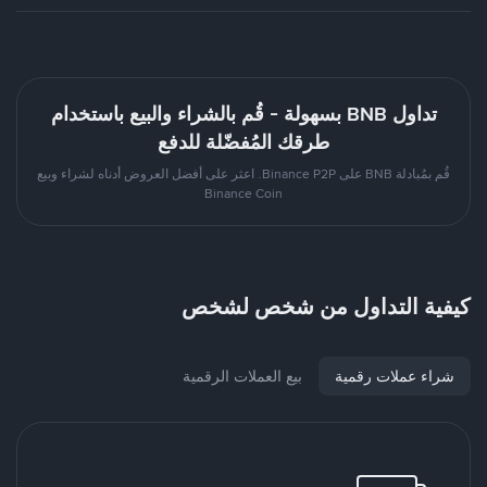
تداول BNB بسهولة - قُم بالشراء والبيع باستخدام
طرقك المُفضّلة للدفع
قُم بمُبادلة BNB على Binance P2P. اعثر على أفضل العروض أدناه لشراء وبيع
Binance Coin
كيفية التداول من شخص لشخص
شراء عملات رقمية
بيع العملات الرقمية