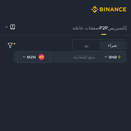
إكسبريس
P2P
صفقات خاصّة
شراء
بيع
MZN
BNB