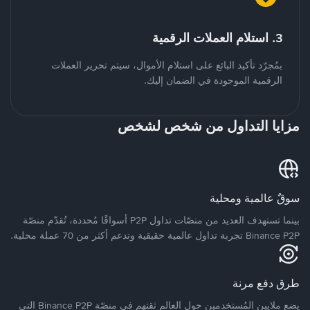
3. استلام العملات الرقمية
بمُجرّد تأكيد البائع على استلام الأموال، سيتم تحرير العملات
الرقمية الموجودة في الضمان إليك.
مزايا التداول من شخص لشخص
سوقٌ عالمية ومحلية
بينما تستهدف العديد من منصّات تداول P2P أسواقًا مُحددة، تُقدّم منصّة
Binance P2P تجربة تداول عالمية حقيقية وتدعم أكثر من 70 عملة محلية.
طرق دفع مرنة
يضع ملايين المُستخدمين حول العالم ثقتهم في منصّة Binance P2P التي