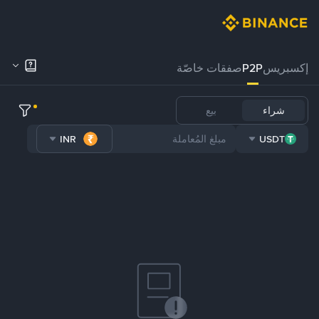
إكسبريس
P2P
صفقات خاصّة
شراء
بيع
INR
USDT