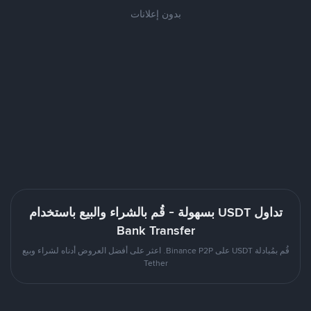
بدون إعلانات
تداول USDT بسهولة - قُم بالشراء والبيع باستخدام
Bank Transfer
قُم بمُبادلة USDT على Binance P2P. اعثر على أفضل العروض أدناه لشراء وبيع
Tether