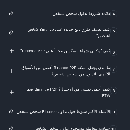
قائمة شروط تداول شخص لشخص
4
كيف تضيف طرق دفع جديدة على Binance شخص
5
لشخص؟
كيف يُمكنني شراء البيتكوين محلياً على Binance P2P؟
6
ما الذي يجعل منصّة Binance P2P أفضل من الأسواق
7
الأخرى للتداول من شخص لشخص؟
كيف أحمي نفسي من الاحتيال؟ Binance P2P ضمان
8
FTW!
الأسئلة الأكثر شيوعاً حول تداول Binance شخص لشخص
9
سياسة معاملة مستخدم تداول شخص لشخص
10