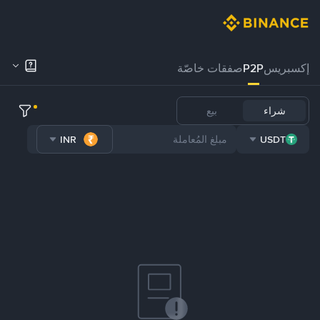
إكسبريس
P2P
صفقات خاصّة
شراء
بيع
INR
USDT