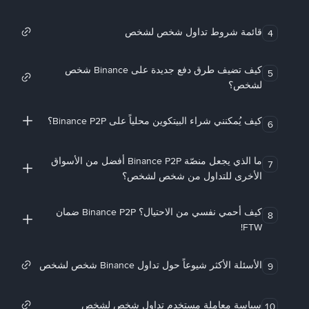
قائمة شروط تداول شخص لشخص
4
كيف تضيف طرق دفع جديدة على Binance شخص
5
لشخص؟
كيف يُمكنني شراء البيتكوين محلياً على Binance P2P؟
6
ما الذي يجعل منصّة Binance P2P أفضل من الأسواق
7
الأخرى للتداول من شخص لشخص؟
كيف أحمي نفسي من الاحتيال؟ Binance P2P ضمان
8
FTW!
الأسئلة الأكثر شيوعاً حول تداول Binance شخص لشخص
9
سياسة معاملة مستخدم تداول شخص لشخص
10