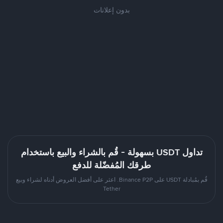
بدون إعلانات
تداول USDT بسهولة - قُم بالشراء والبيع باستخدام
طرقك المُفضّلة للدفع
قُم بمُبادلة USDT على Binance P2P. اعثر على أفضل العروض أدناه لشراء وبيع
Tether