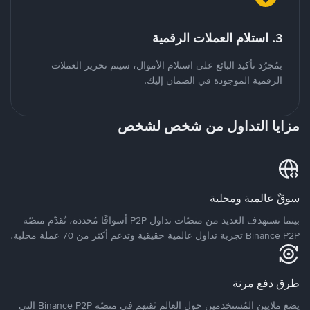
3. استلام العملات الرقمية
بمُجرّد تأكيد البائع على استلام الأموال، سيتم تحرير العملات
الرقمية الموجودة في الضمان إليك.
مزايا التداول من شخص لشخص
سوقٌ عالمية ومحلية
بينما تستهدف العديد من منصّات تداول P2P أسواقًا مُحددة، تُقدّم منصّة
Binance P2P تجربة تداول عالمية حقيقية وتدعم أكثر من 70 عملة محلية.
طرق دفع مرنة
يضع ملايين المُستخدمين حول العالم ثقتهم في منصّة Binance P2P التي