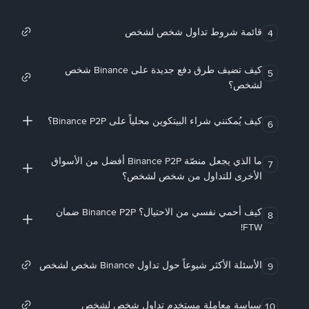
قائمة شروط تداول شخص لشخص
4
كيف تضيف طرق دفع جديدة على Binance شخص
5
لشخص؟
كيف يُمكنني شراء البيتكوين محلياً على Binance P2P؟
6
ما الذي يجعل منصّة Binance P2P أفضل من الأسواق
7
الأخرى للتداول من شخص لشخص؟
كيف أحمي نفسي من الاحتيال؟ Binance P2P ضمان
8
FTW!
الأسئلة الأكثر شيوعاً حول تداول Binance شخص لشخص
9
سياسة معاملة مستخدم تداول شخص لشخص
10