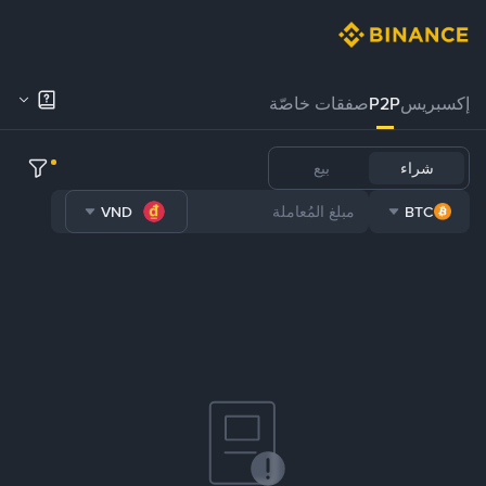
إكسبريس
P2P
صفقات خاصّة
شراء
بيع
VND
BTC