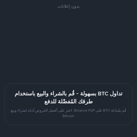
بدون إعلانات
تداول BTC بسهولة - قُم بالشراء والبيع باستخدام
طرقك المُفضّلة للدفع
قُم بمُبادلة BTC على Binance P2P. اعثر على أفضل العروض أدناه لشراء وبيع
Bitcoin