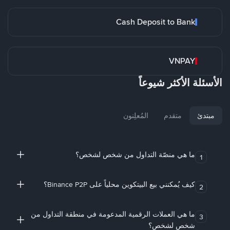
Cash Deposit to Bank
VNPAY
الأسئلة الأكثر شيوعاً
مبتدئ
متقدم
المُعلِنون
ما هي منصّة التداول من شخص لشخص؟
1
كيف يُمكنني بيع البيتكوين محلياً على Binance P2P؟
2
ما هي العملات الرقمية المدعومة في منطقة التداول من
3
شخص لشخص؟