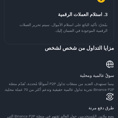
3. استلام العملات الرقمية
بمُجرّد تأكيد البائع على استلام الأموال، سيتم تحرير العملات
الرقمية الموجودة في الضمان إليك.
مزايا التداول من شخص لشخص
سوقٌ عالمية ومحلية
بينما تستهدف العديد من منصّات تداول P2P أسواقًا مُحددة، تُقدّم منصّة
Binance P2P تجربة تداول عالمية حقيقية وتدعم أكثر من 70 عملة محلية.
طرق دفع مرنة
يضع ملايين المُستخدمين حول العالم ثقتهم في منصّة Binance P2P التي