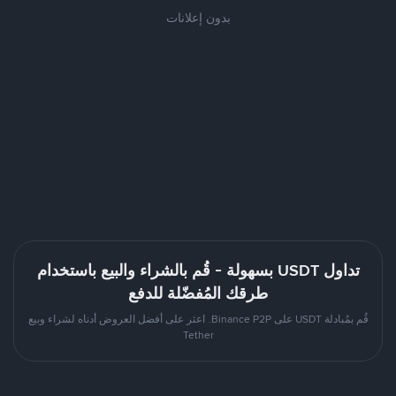
بدون إعلانات
تداول USDT بسهولة - قُم بالشراء والبيع باستخدام
طرقك المُفضّلة للدفع
قُم بمُبادلة USDT على Binance P2P. اعثر على أفضل العروض أدناه لشراء وبيع
Tether