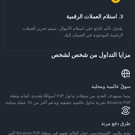
3. استلام العملات الرقمية
بمُجرّد تأكيد البائع على استلام الأموال، سيتم تحرير العملات
الرقمية الموجودة في الضمان إليك.
مزايا التداول من شخص لشخص
سوقٌ عالمية ومحلية
بينما تستهدف العديد من منصّات تداول P2P أسواقًا مُحددة، تُقدّم منصّة
Binance P2P تجربة تداول عالمية حقيقية وتدعم أكثر من 70 عملة محلية.
طرق دفع مرنة
يضع ملايين المُستخدمين حول العالم ثقتهم في منصّة Binance P2P التي