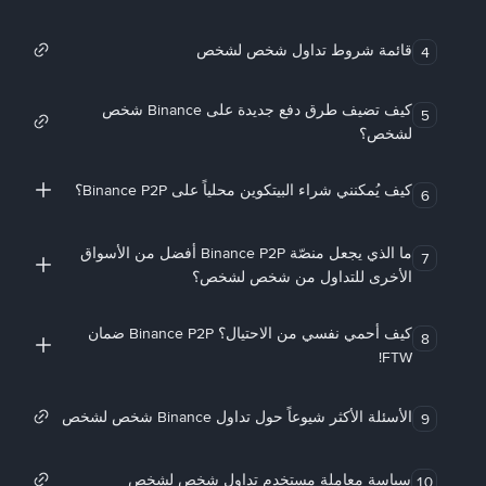
قائمة شروط تداول شخص لشخص
4
كيف تضيف طرق دفع جديدة على Binance شخص
5
لشخص؟
كيف يُمكنني شراء البيتكوين محلياً على Binance P2P؟
6
ما الذي يجعل منصّة Binance P2P أفضل من الأسواق
7
الأخرى للتداول من شخص لشخص؟
كيف أحمي نفسي من الاحتيال؟ Binance P2P ضمان
8
FTW!
الأسئلة الأكثر شيوعاً حول تداول Binance شخص لشخص
9
سياسة معاملة مستخدم تداول شخص لشخص
10