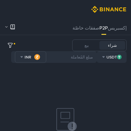
إكسبريس
P2P
صفقات خاصّة
شراء
بيع
INR
USDT