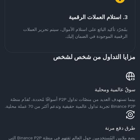
3. استلام العملات الرقمية
بمُجرّد تأكيد البائع على استلام الأموال، سيتم تحرير العملات
الرقمية الموجودة في الضمان إليك.
مزايا التداول من شخص لشخص
سوقٌ عالمية ومحلية
بينما تستهدف العديد من منصّات تداول P2P أسواقًا مُحددة، تُقدّم منصّة
Binance P2P تجربة تداول عالمية حقيقية وتدعم أكثر من 70 عملة محلية.
طرق دفع مرنة
يضع ملايين المُستخدمين حول العالم ثقتهم في منصّة Binance P2P التي