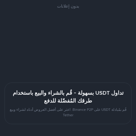
بدون إعلانات
تداول USDT بسهولة - قُم بالشراء والبيع باستخدام
طرقك المُفضّلة للدفع
قُم بمُبادلة USDT على Binance P2P. اعثر على أفضل العروض أدناه لشراء وبيع
Tether