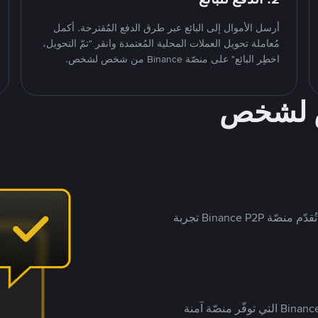
أرسل الأموال إلى البائع عبر طرق الدفع المُقترحة. أكمل
مُعاملة تحويل العملات المحلية المُعتمدة وانقر "تمّ التحويل،
اخطِر البائع" على منصّة Binance من شخص لشخص.
ص لشخص
بينما تستهدف العديد من منصّات تداول P2P أسواقًا مُحددة، تُقدّم منصّة Binance P2P تجربة
يضع ملايين المُستخدمين حول العالم ثقتهم في منصّة Binance P2P التي توفّر منصّة آمنة