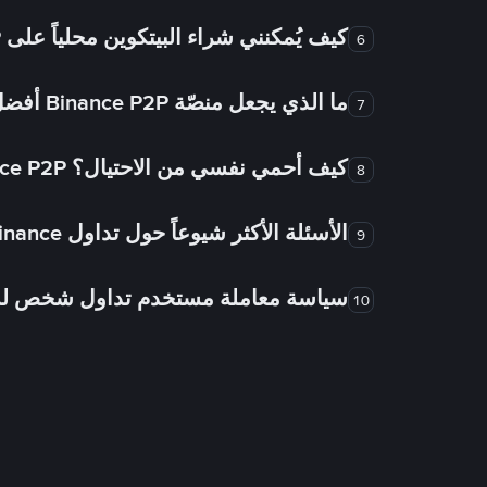
كيف يُمكنني شراء البيتكوين محلياً على Binance P2P؟
6
ما الذي يجعل منصّة Binance P2P أفضل من الأسواق الأخرى للتداول من شخص لشخص؟
7
كيف أحمي نفسي من الاحتيال؟ Binance P2P ضمان FTW!
8
الأسئلة الأكثر شيوعاً حول تداول Binance شخص لشخص
9
سياسة معاملة مستخدم تداول شخص 
10