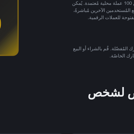
لتداول العملات الرقمية بأكثر من 800 طريقة دفع وأكثر من 100 عملة محلية مُعتمدة. يُمكن
 المُستخدمين الآخرين مُباشرةً،
فتوحة للعملات الرقمية.
 المُفضّلة. قُم بالشراء أو البيع
رك الخاصّة.
خص لشخص