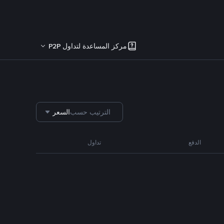
مركز المساعدة لتداول P2P
الترتيب حسب
السعر
الدفع
تداول