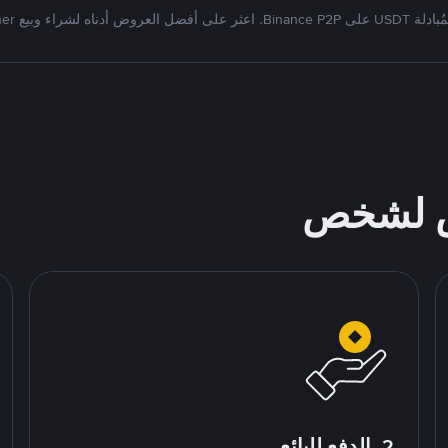
Bi. اعثر على أفضل العروض أدناه لشراء وبيع Tether
ص لشخص
2. الدفع للبائع