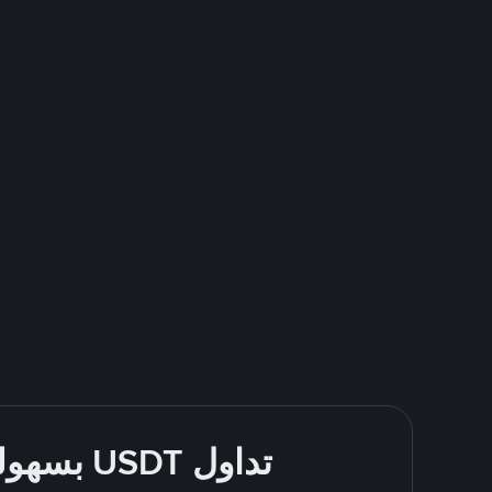
تداول USDT بسهولة - قُم بالشراء والبيع باستخدام طرقك المُفضّلة للدفع