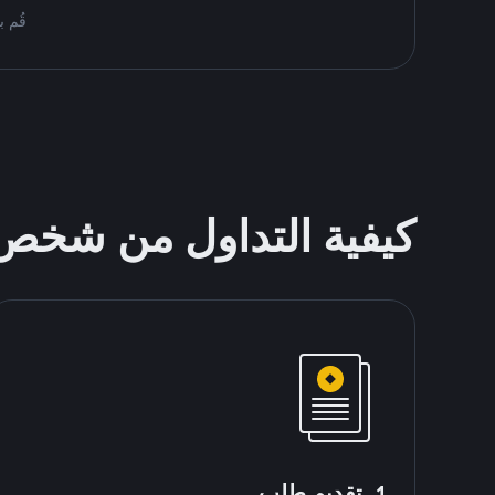
قُم بمُبادلة USDT على nance P2P
كيفية التداول من شخ
1. تقديم طلب