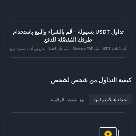
تداول USDT بسهولة - قُم بالشراء والبيع باستخدام
طرقك المُفضّلة للدفع
قُم بمُبادلة USDT على Binance P2P. اعثر على أفضل العروض أدناه لشراء وبيع
كيفية التداول من شخص لشخص
شراء عملات رقمية
بيع العملات الرقمية