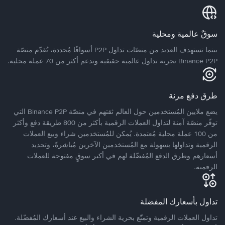
سوقٌ عالمية ومحلية
بينما تستهدف العديد من منصّات تداول P2P أسواقًا مُحددة، تُقدّم منصّة
Binance P2P تجربة تداول عالمية حقيقية وتدعم أكثر من 70 عملة محلية.
طرق دفع مرنة
يضع ملايين المُستخدمين حول العالم ثقتهم في منصّة Binance P2P التي
توفّر منصّة آمنة لتداول العملات الرقمية بأكثر من 800 طريقة دفع وأكثر
من 100 عملة محلية مُعتمدة. يُمكن للمُستخدمين شراء وبيع العملات
الرقمية وتداولها بسهولة مع المُستخدمين الآخرين مُباشرةً، وتحديد
أسعارهم وطرق الدفع المُفضّلة لهم في أكبر سوقٍ مفتوحة للعملات
الرقمية.
تداول بأسعارك المفضلة
تداول العملات الرقمية وتمتّع بحرية الشراء والبيع عند أسعارك المُفضّلة.