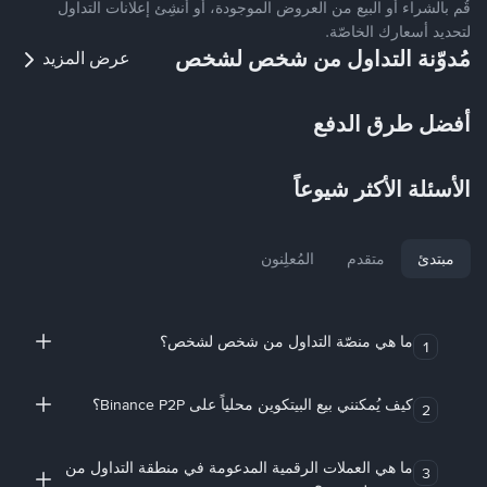
قُم بالشراء أو البيع من العروض الموجودة، أو أنشِئ إعلانات التداول
لتحديد أسعارك الخاصّة.
مُدوّنة التداول من شخص لشخص
عرض المزيد
أفضل طرق الدفع
الأسئلة الأكثر شيوعاً
مبتدئ
متقدم
المُعلِنون
ما هي منصّة التداول من شخص لشخص؟
1
كيف يُمكنني بيع البيتكوين محلياً على Binance P2P؟
2
ما هي العملات الرقمية المدعومة في منطقة التداول من
3