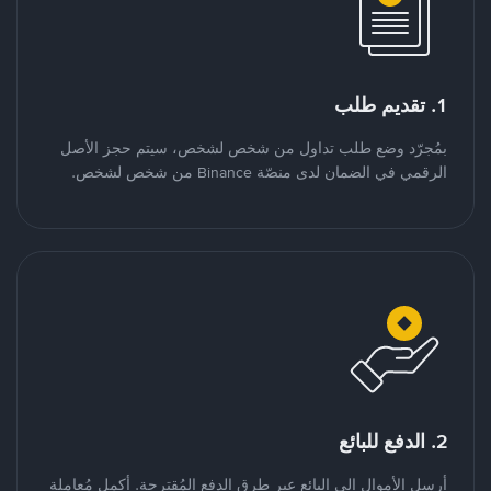
1. تقديم طلب
بمُجرّد وضع طلب تداول من شخص لشخص، سيتم حجز الأصل
الرقمي في الضمان لدى منصّة Binance من شخص لشخص.
2. الدفع للبائع
أرسل الأموال إلى البائع عبر طرق الدفع المُقترحة. أكمل مُعاملة