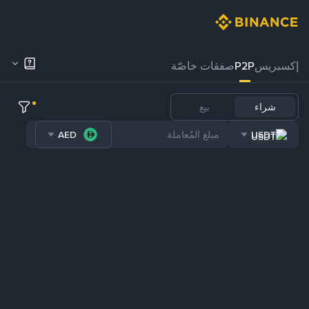
إكسبريس
P2P
صفقات خاصّة
شراء
بيع
AED
USDT