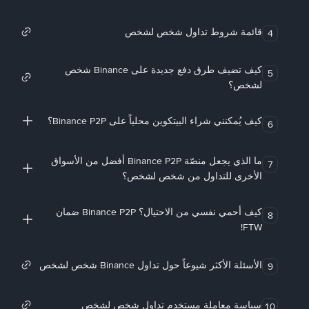
قائمة شروط تداول شخص لشخص
4
كيف تضيف طرق دفع جديدة على Binance شخص
5
لشخص؟
كيف يُمكنني شراء البيتكوين محلياً على Binance P2P؟
6
ما الذي يجعل منصّة Binance P2P أفضل من الأسواق
7
الأخرى للتداول من شخص لشخص؟
كيف أحمي نفسي من الاحتيال؟ Binance P2P ضمان
8
FTW!
الأسئلة الأكثر شيوعاً حول تداول Binance شخص لشخص
9
سياسة معاملة مستخدم تداول شخص لشخص
10