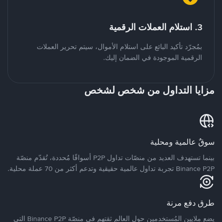
3. استلام العملات الرقمية
بمُجرّد تأكيد البائع على استلام الأموال، سيتم تحرير العملات
الرقمية الموجودة في الضمان إليك.
مزايا التداول من شخص لشخص
سوقٌ عالمية ومحلية
بينما تستهدف العديد من منصّات تداول P2P أسواقًا مُحددة، تُقدّم منصّة
Binance P2P تجربة تداول عالمية حقيقية وتدعم أكثر من 70 عملة محلية.
طرق دفع مرنة
يضع ملايين المُستخدمين حول العالم ثقتهم في منصّة Binance P2P التي