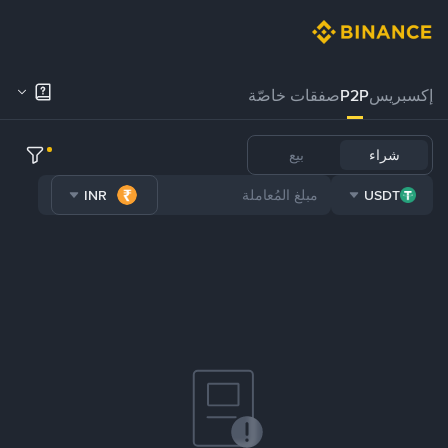
إكسبريس
P2P
صفقات خاصّة
شراء
بيع
INR
USDT