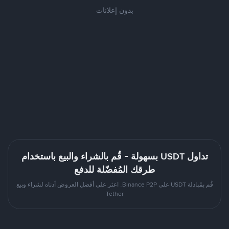
بدون إعلانات
تداول USDT بسهولة - قُم بالشراء والبيع باستخدام
طرقك المُفضّلة للدفع
قُم بمُبادلة USDT على Binance P2P. اعثر على أفضل العروض أدناه لشراء وبيع
Tether