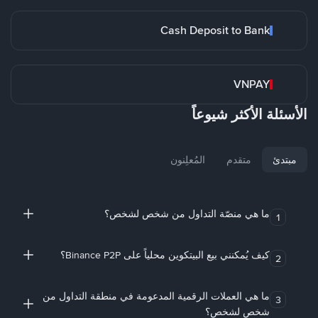
Cash Deposit to Bank
VNPAY
الأسئلة الأكثر شيوعاً
مبتدئ
متقدم
المُعلِنون
ما هي منصّة التداول من شخص لشخص؟
1
كيف يُمكنني بيع البيتكوين محلياً على Binance P2P؟
2
ما هي العملات الرقمية المدعومة في منطقة التداول من
3
شخص لشخص؟