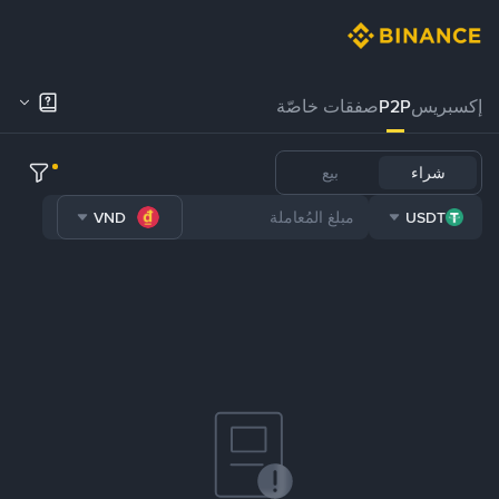
إكسبريس
P2P
صفقات خاصّة
شراء
بيع
VND
USDT