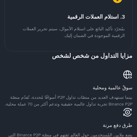
3. استلام العملات الرقمية
بمُجرّد تأكيد البائع على استلام الأموال، سيتم تحرير العملات
الرقمية الموجودة في الضمان إليك.
مزايا التداول من شخص لشخص
سوقٌ عالمية ومحلية
بينما تستهدف العديد من منصّات تداول P2P أسواقًا مُحددة، تُقدّم منصّة
Binance P2P تجربة تداول عالمية حقيقية وتدعم أكثر من 70 عملة محلية.
طرق دفع مرنة
يضع ملايين المُستخدمين حول العالم ثقتهم في منصّة Binance P2P التي