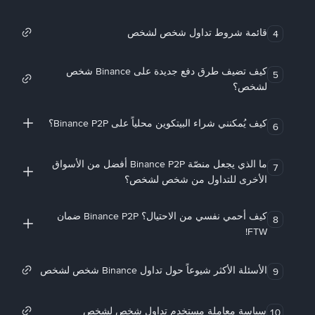
قائمة شروط تداول شخص لشخص
4
كيف تضيف طرق دفع جديدة على Binance شخص
5
لشخص؟
كيف يُمكنني شراء البيتكوين محلياً على Binance P2P؟
6
ما الذي يجعل منصّة Binance P2P أفضل من الأسواق
7
الأخرى للتداول من شخص لشخص؟
كيف أحمي نفسي من الاحتيال؟ Binance P2P ضمان
8
FTW!
الأسئلة الأكثر شيوعاً حول تداول Binance شخص لشخص
9
سياسة معاملة مستخدم تداول شخص لشخص
10