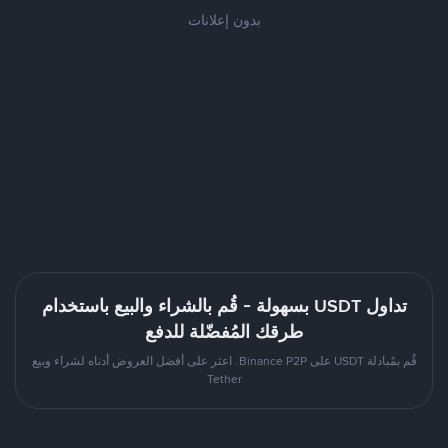
بدون إعلانات
تداول USDT بسهولة - قُم بالشراء والبيع باستخدام
طرقك المُفضّلة للدفع
قُم بمُبادلة USDT على Binance P2P. اعثر على أفضل العروض أدناه لشراء وبيع
Tether