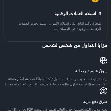
3. استلام العملات الرقمية
بمُجرّد تأكيد البائع على استلام الأموال، سيتم تحرير العملات
الرقمية الموجودة في الضمان إليك.
مزايا التداول من شخص لشخص
سوقٌ عالمية ومحلية
بينما تستهدف العديد من منصّات تداول P2P أسواقًا مُحددة، تُقدّم منصّة
Binance P2P تجربة تداول عالمية حقيقية وتدعم أكثر من 70 عملة محلية.
طرق دفع مرنة
يضع ملايين المُستخدمين حول العالم ثقتهم في منصّة Binance P2P التي