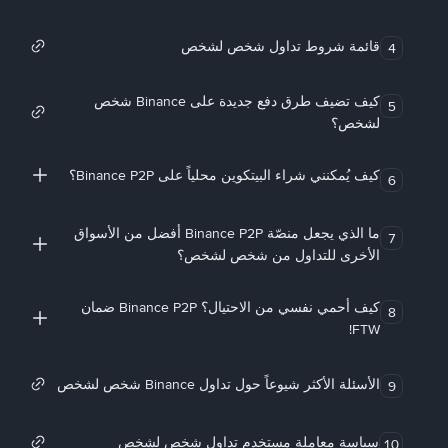
قائمة شروط تداول شخص لشخص
4
كيف تضيف طرق دفع جديدة على Binance شخص
5
لشخص؟
كيف يُمكنني شراء البيتكوين محلياً على Binance P2P؟
6
ما الذي يجعل منصّة Binance P2P أفضل من الأسواق
7
الأخرى للتداول من شخص لشخص؟
كيف أحمي نفسي من الاحتيال؟ Binance P2P ضمان
8
FTW!
الأسئلة الأكثر شيوعاً حول تداول Binance شخص لشخص
9
سياسة معاملة مستخدم تداول شخص لشخص
10