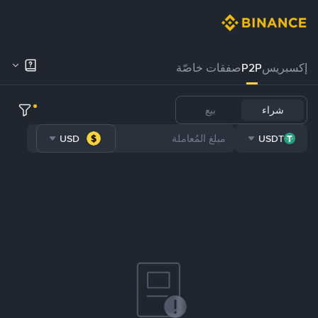
إكسبريس
P2P
صفقات خاصّة
شراء
بيع
USD
USDT