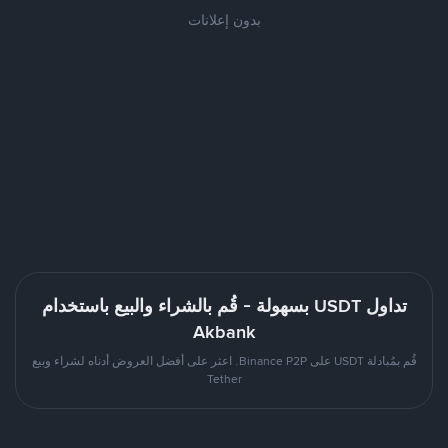
بدون إعلانات
تداول USDT بسهولة - قُم بالشراء والبيع باستخدام
Akbank
قُم بمُبادلة USDT على Binance P2P. اعثر على أفضل العروض أدناه لشراء وبيع
Tether