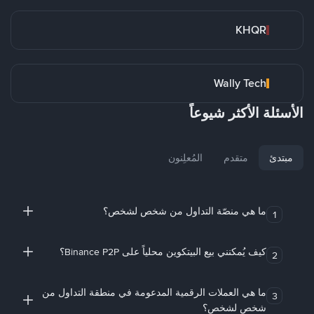
KHQR
Wally Tech
الأسئلة الأكثر شيوعاً
مبتدئ
متقدم
المُعلِنون
ما هي منصّة التداول من شخص لشخص؟
1
كيف يُمكنني بيع البيتكوين محلياً على Binance P2P؟
2
ما هي العملات الرقمية المدعومة في منطقة التداول من
3
شخص لشخص؟